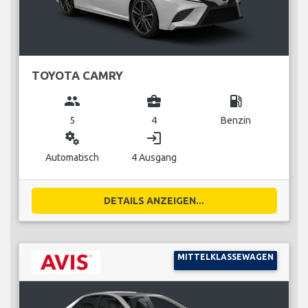
TOYOTA CAMRY
group
business_center
local_gas_station
5
4
Benzin
miscellaneous_services
login
Automatisch
4 Ausgang
DETAILS ANZEIGEN...
MITTELKLASSEWAGEN