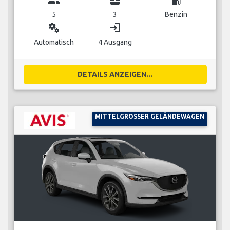
5
3
Benzin
miscellaneous_services
login
Automatisch
4 Ausgang
DETAILS ANZEIGEN...
MITTELGROSSER GELÄNDEWAGEN