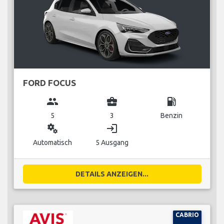
FORD FOCUS
group
business_center
local_gas_station
5
3
Benzin
miscellaneous_services
login
Automatisch
5 Ausgang
DETAILS ANZEIGEN...
CABRIO