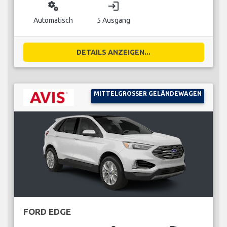
miscellaneous_services
login
Automatisch
5 Ausgang
DETAILS ANZEIGEN...
MITTELGROSSER GELÄNDEWAGEN
FORD EDGE