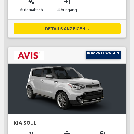
miscellaneous_services
login
Automatisch
4 Ausgang
DETAILS ANZEIGEN...
KOMPAKTWAGEN
KIA SOUL
group
business_center
local_gas_station