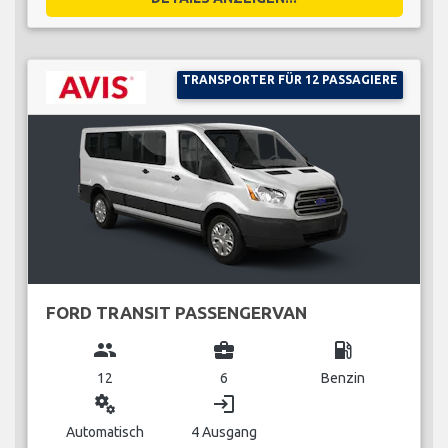
TRANSPORTER FÜR 12 PASSAGIERE
FORD TRANSIT PASSENGERVAN
group
business_center
local_gas_station
12
6
Benzin
miscellaneous_services
login
Automatisch
4 Ausgang