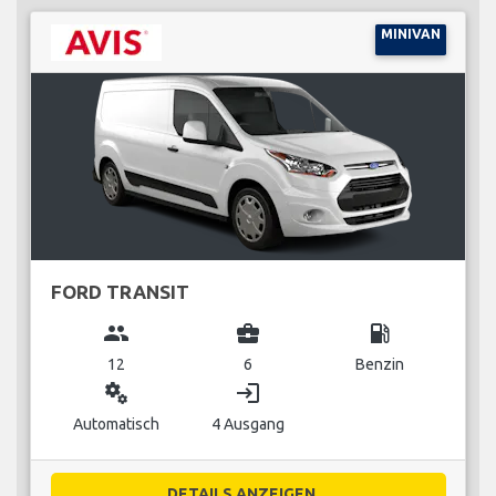
MINIVAN
FORD TRANSIT
group
business_center
local_gas_station
12
6
Benzin
miscellaneous_services
login
Automatisch
4 Ausgang
DETAILS ANZEIGEN...