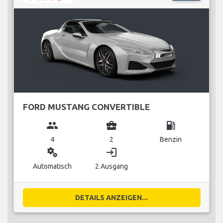
FORD MUSTANG CONVERTIBLE
group
business_center
local_gas_station
4
2
Benzin
miscellaneous_services
login
Automatisch
2 Ausgang
DETAILS ANZEIGEN...