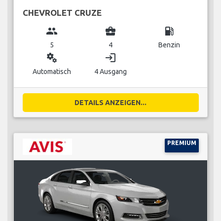
CHEVROLET CRUZE
group
business_center
local_gas_station
5
4
Benzin
miscellaneous_services
login
Automatisch
4 Ausgang
DETAILS ANZEIGEN...
PREMIUM