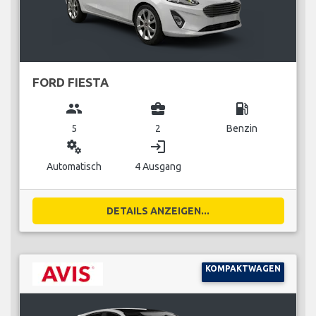
FORD FIESTA
group
business_center
local_gas_station
5
2
Benzin
miscellaneous_services
login
Automatisch
4 Ausgang
DETAILS ANZEIGEN...
KOMPAKTWAGEN