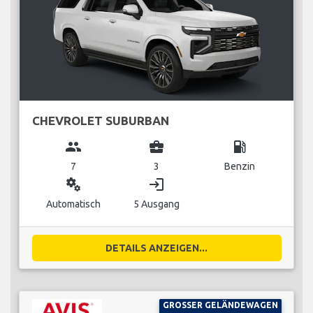
CHEVROLET SUBURBAN
group
business_center
local_gas_station
7
3
Benzin
miscellaneous_services
login
Automatisch
5 Ausgang
DETAILS ANZEIGEN...
GROSSER GELÄNDEWAGEN