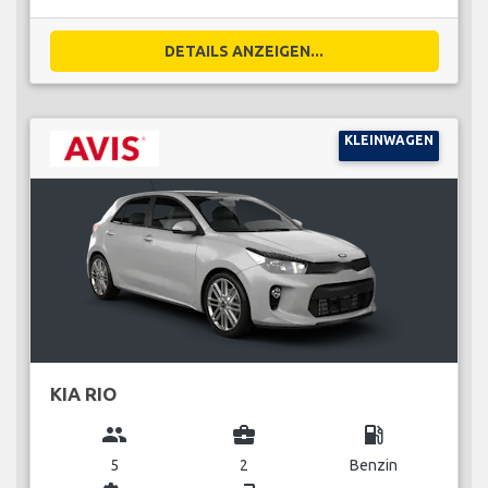
DETAILS ANZEIGEN...
KLEINWAGEN
KIA RIO
group
business_center
local_gas_station
5
2
Benzin