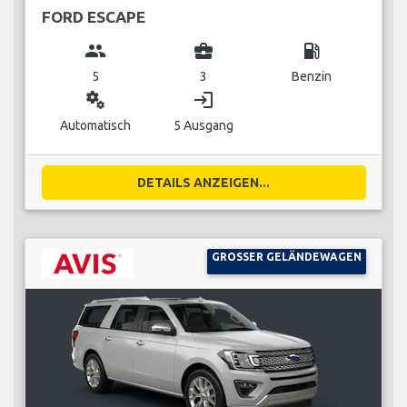
FORD ESCAPE
group
business_center
local_gas_station
5
3
Benzin
miscellaneous_services
login
Automatisch
5 Ausgang
DETAILS ANZEIGEN...
GROSSER GELÄNDEWAGEN