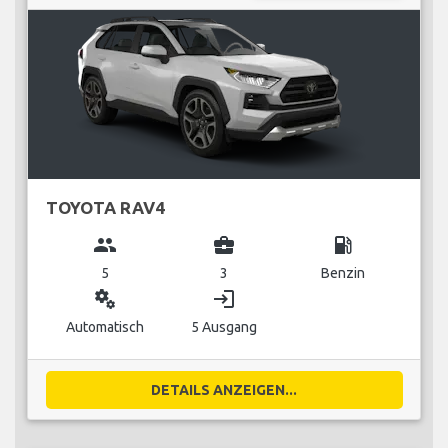
TOYOTA RAV4
group
business_center
local_gas_station
5
3
Benzin
miscellaneous_services
login
Automatisch
5 Ausgang
DETAILS ANZEIGEN...