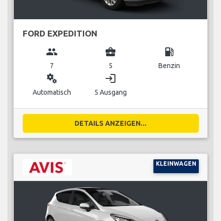
FORD EXPEDITION
group
business_center
local_gas_station
7
5
Benzin
miscellaneous_services
login
Automatisch
5 Ausgang
DETAILS ANZEIGEN...
KLEINWAGEN