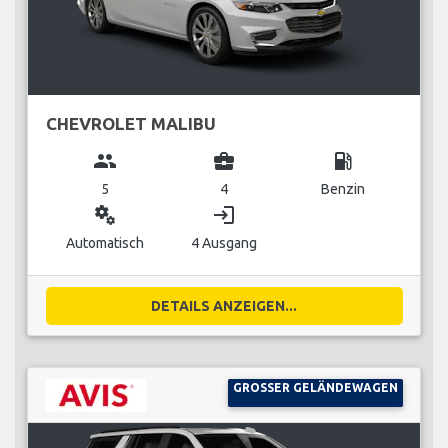
CHEVROLET MALIBU
group
business_center
local_gas_station
5
4
Benzin
miscellaneous_services
login
Automatisch
4 Ausgang
DETAILS ANZEIGEN...
GROSSER GELÄNDEWAGEN