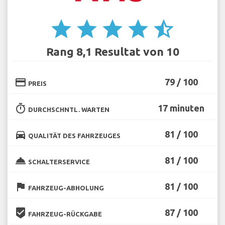
star
star
star
star
star_half
Rang 8,1 Resultat von 10
credit_card
79 / 100
PREIS
timer
17 minuten
DURCHSCHNTL. WARTEN
directions_car
81 / 100
QUALITÄT DES FAHRZEUGES
room_service
81 / 100
SCHALTERSERVICE
flag
81 / 100
FAHRZEUG-ABHOLUNG
beenhere
87 / 100
FAHRZEUG-RÜCKGABE