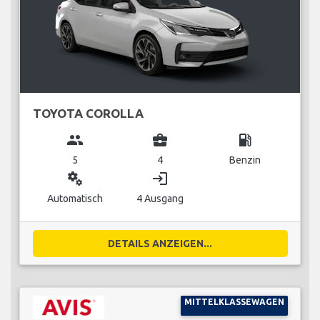
TOYOTA COROLLA
group
business_center
local_gas_station
5
4
Benzin
miscellaneous_services
login
Automatisch
4 Ausgang
DETAILS ANZEIGEN...
MITTELKLASSEWAGEN