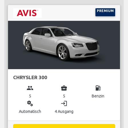
PREMIUM
CHRYSLER 300
group
business_center
local_gas_station
5
5
Benzin
miscellaneous_services
login
Automatisch
4 Ausgang