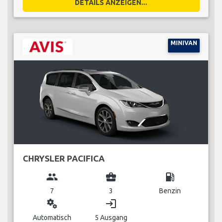
DETAILS ANZEIGEN...
MINIVAN
CHRYSLER PACIFICA
group
business_center
local_gas_station
7
3
Benzin
miscellaneous_services
login
Automatisch
5 Ausgang