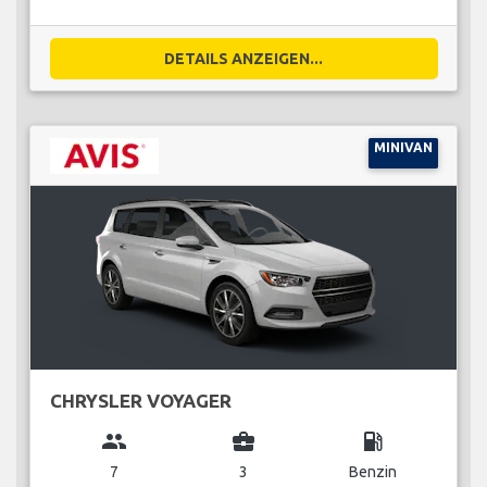
DETAILS ANZEIGEN...
MINIVAN
CHRYSLER VOYAGER
group
business_center
local_gas_station
7
3
Benzin