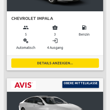
CHEVROLET IMPALA
group
business_center
local_gas_station
5
3
Benzin
miscellaneous_services
login
Automatisch
4 Ausgang
DETAILS ANZEIGEN...
OBERE MITTELKLASSE