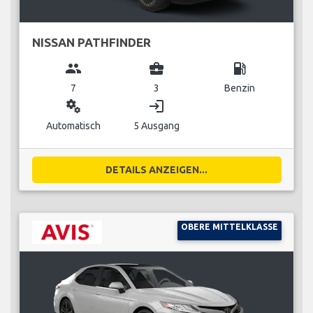
NISSAN PATHFINDER
group
business_center
local_gas_station
7
3
Benzin
miscellaneous_services
login
Automatisch
5 Ausgang
DETAILS ANZEIGEN...
OBERE MITTELKLASSE