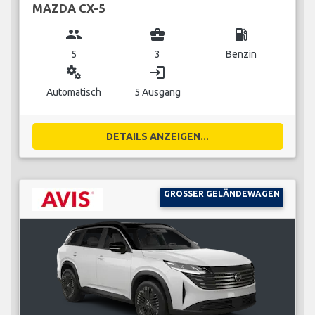
MAZDA CX-5
group
business_center
local_gas_station
5
3
Benzin
miscellaneous_services
login
Automatisch
5 Ausgang
DETAILS ANZEIGEN...
GROSSER GELÄNDEWAGEN