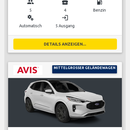
group
business_center
local_gas_station
5
4
Benzin
miscellaneous_services
login
Automatisch
5 Ausgang
DETAILS ANZEIGEN...
MITTELGROSSER GELÄNDEWAGEN