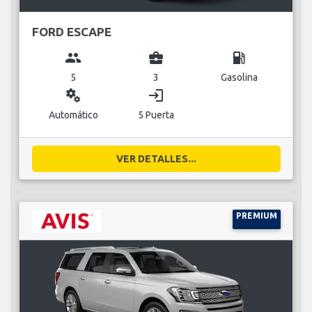
FORD ESCAPE
group
business_center
local_gas_station
5
3
Gasolina
miscellaneous_services
login
Automático
5 Puerta
VER DETALLES...
PREMIUM