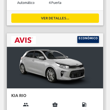
Automático
4 Puerta
VER DETALLES...
ECONÓMICO
KIA RIO
group
business_center
local_gas_station