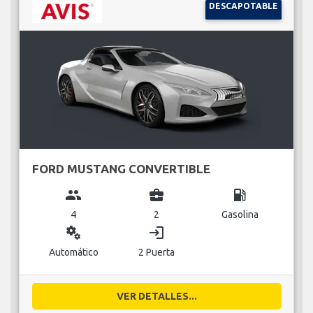
DESCAPOTABLE
FORD MUSTANG CONVERTIBLE
group
business_center
local_gas_station
4
2
Gasolina
miscellaneous_services
login
Automático
2 Puerta
VER DETALLES...