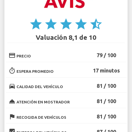
star
star
star
star
star_half
Valuación 8,1 de 10
credit_card
79 / 100
PRECIO
timer
17 minutos
ESPERA PROMEDIO
directions_car
81 / 100
CALIDAD DEL VEHÍCULO
room_service
81 / 100
ATENCIÓN EN MOSTRADOR
flag
81 / 100
RECOGIDA DE VEHÍCULOS
beenhere
87 / 100