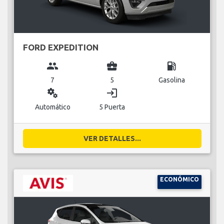
FORD EXPEDITION
group
business_center
local_gas_station
7
5
Gasolina
miscellaneous_services
login
Automático
5 Puerta
VER DETALLES...
ECONÓMICO