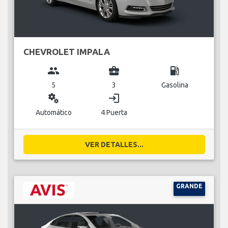
CHEVROLET IMPALA
group
business_center
local_gas_station
5
3
Gasolina
miscellaneous_services
login
Automático
4 Puerta
VER DETALLES...
GRANDE