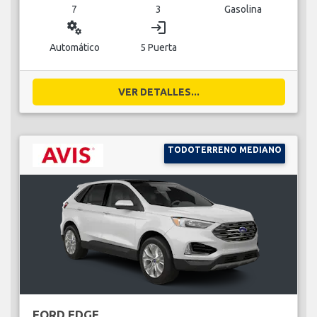
7
3
Gasolina
miscellaneous_services
login
Automático
5 Puerta
VER DETALLES...
TODOTERRENO MEDIANO
FORD EDGE