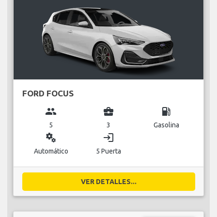
FORD FOCUS
group
business_center
local_gas_station
5
3
Gasolina
miscellaneous_services
login
Automático
5 Puerta
VER DETALLES...