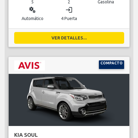
5
2
Gasolina
miscellaneous_services
login
Automático
4 Puerta
VER DETALLES...
COMPACTO
KIA SOUL