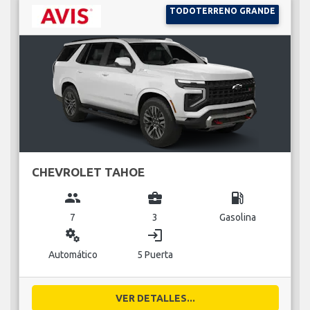
TODOTERRENO GRANDE
CHEVROLET TAHOE
group
business_center
local_gas_station
7
3
Gasolina
miscellaneous_services
login
Automático
5 Puerta
VER DETALLES...