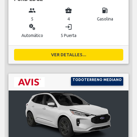
group
business_center
local_gas_station
5
4
Gasolina
miscellaneous_services
login
Automático
5 Puerta
VER DETALLES...
TODOTERRENO MEDIANO