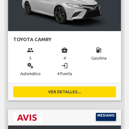
TOYOTA CAMRY
group
business_center
local_gas_station
5
4
Gasolina
miscellaneous_services
login
Automático
4 Puerta
VER DETALLES...
MEDIANO