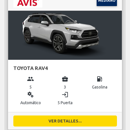
MEDIANO
TOYOTA RAV4
group
business_center
local_gas_station
5
3
Gasolina
miscellaneous_services
login
Automático
5 Puerta
VER DETALLES...