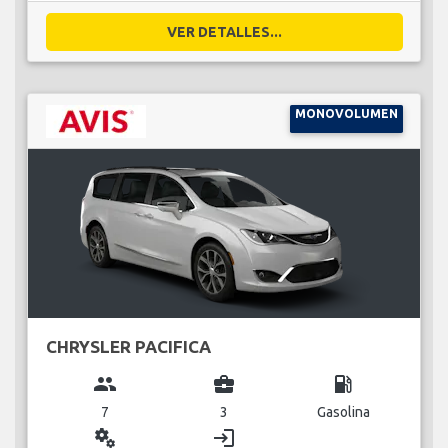
VER DETALLES...
MONOVOLUMEN
CHRYSLER PACIFICA
group
business_center
local_gas_station
7
3
Gasolina
miscellaneous_services
login