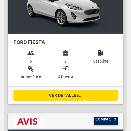
FORD FIESTA
group
business_center
local_gas_station
5
2
Gasolina
miscellaneous_services
login
Automático
4 Puerta
VER DETALLES...
COMPACTO