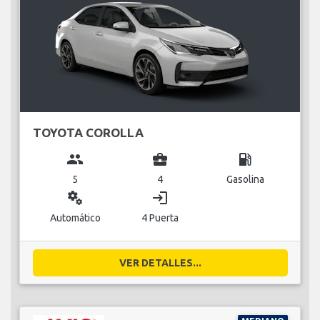
TOYOTA COROLLA
group
business_center
local_gas_station
5
4
Gasolina
miscellaneous_services
login
Automático
4 Puerta
VER DETALLES...