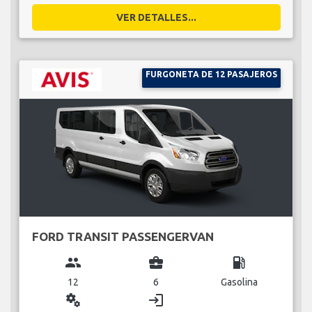
VER DETALLES...
FURGONETA DE 12 PASAJEROS
FORD TRANSIT PASSENGERVAN
group
business_center
local_gas_station
12
6
Gasolina
miscellaneous_services
login