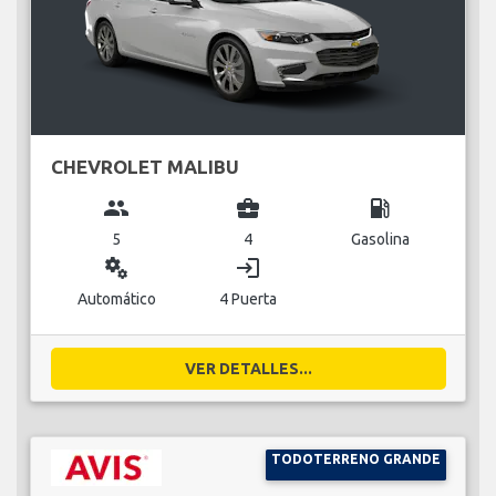
CHEVROLET MALIBU
group
business_center
local_gas_station
5
4
Gasolina
miscellaneous_services
login
Automático
4 Puerta
VER DETALLES...
TODOTERRENO GRANDE