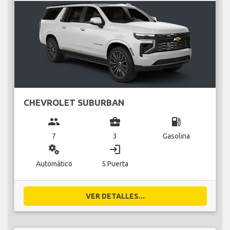
CHEVROLET SUBURBAN
group
business_center
local_gas_station
7
3
Gasolina
miscellaneous_services
login
Automático
5 Puerta
VER DETALLES...