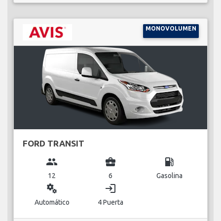
MONOVOLUMEN
FORD TRANSIT
group
business_center
local_gas_station
12
6
Gasolina
miscellaneous_services
login
Automático
4 Puerta