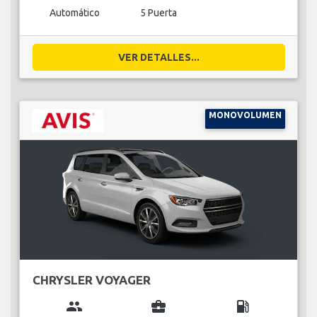
Automático
5 Puerta
VER DETALLES...
MONOVOLUMEN
CHRYSLER VOYAGER
group
business_center
local_gas_station