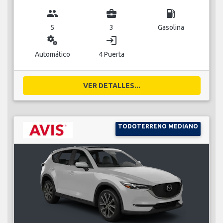
group
business_center
local_gas_station
5
3
Gasolina
miscellaneous_services
login
Automático
4 Puerta
VER DETALLES...
TODOTERRENO MEDIANO