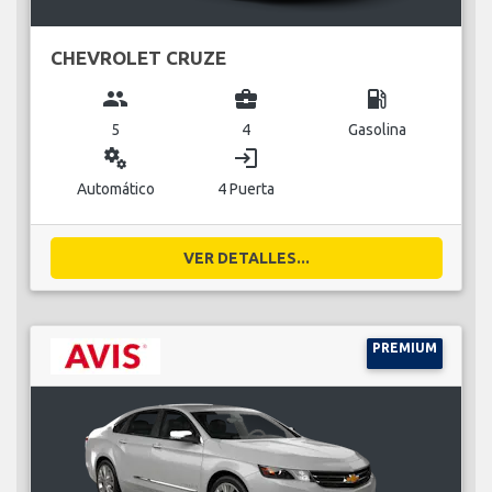
CHEVROLET CRUZE
group
business_center
local_gas_station
5
4
Gasolina
miscellaneous_services
login
Automático
4 Puerta
VER DETALLES...
PREMIUM