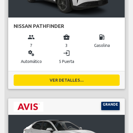
NISSAN PATHFINDER
group
business_center
local_gas_station
7
3
Gasolina
miscellaneous_services
login
Automático
5 Puerta
VER DETALLES...
GRANDE