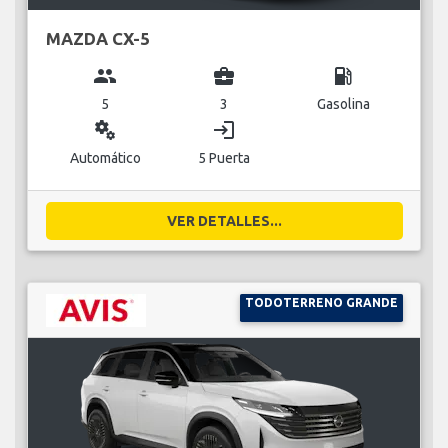
MAZDA CX-5
group
business_center
local_gas_station
5
3
Gasolina
miscellaneous_services
login
Automático
5 Puerta
VER DETALLES...
TODOTERRENO GRANDE