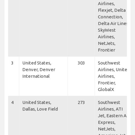
Airlines,
Flexjet, Delta
Connection,
Delta Air Lines,
SkyWest
Airlines,
NetJets,
Frontier
3
United States,
303
Southwest
Denver, Denver
Airlines, United
International
Airlines,
Frontier,
GlobalX
4
United States,
273
Southwest
Dallas, Love Field
Airlines, ATI
Jet, Eastern Air
Express,
NetJets,