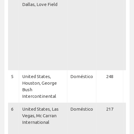
Dallas, Love Field
Airl
Jet
Exp
Net
Ame
Int
Glo
Flex
Su
Avi
5
United States,
Doméstico
248
ATI
Houston, George
Exp
Bush
Intercontinental
6
United States, Las
Doméstico
217
ATI 
Vegas, Mc Carran
Fro
International
Sou
Airl