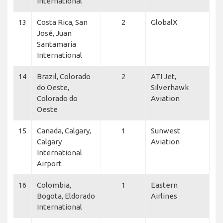
International
13
Costa Rica, San
2
GlobalX
José, Juan
Santamaría
International
14
Brazil, Colorado
2
ATI Jet,
do Oeste,
Silverhawk
Colorado do
Aviation
Oeste
15
Canada, Calgary,
1
Sunwest
Calgary
Aviation
International
Airport
16
Colombia,
1
Eastern
Bogota, Eldorado
Airlines
International