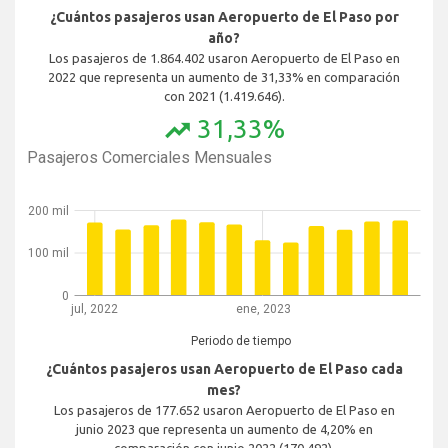
¿Cuántos pasajeros usan Aeropuerto de El Paso por
año?
Los pasajeros de 1.864.402 usaron Aeropuerto de El Paso en
2022 que representa un aumento de 31,33% en comparación
con 2021 (1.419.646).
31,33%
trending_up
Pasajeros Comerciales Mensuales
200 mil
100 mil
0
jul, 2022
ene, 2023
Periodo de tiempo
¿Cuántos pasajeros usan Aeropuerto de El Paso cada
mes?
Los pasajeros de 177.652 usaron Aeropuerto de El Paso en
junio 2023 que representa un aumento de 4,20% en
comparación con junio 2022 (170.492).