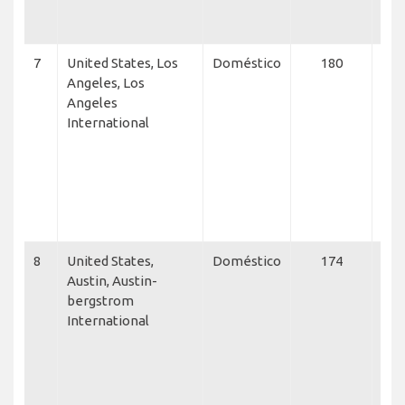
Net
Fle
7
United States, Los
Doméstico
180
Ame
Angeles, Los
Eag
Angeles
Ame
International
Airl
Jet
Fre
Aust
Sou
Air
8
United States,
Doméstico
174
ATI 
Austin, Austin-
Net
bergstrom
Flex
International
Sou
Airl
Exe
Man
Her