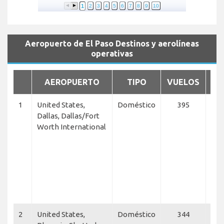
1
2
3
4
5
6
7
8
9
10
Aeropuerto de El Paso Destinos y aerolíneas
operativas
AEROPUERTO
TIPO
VUELOS
AE
1
United States,
Doméstico
395
Ame
Dallas, Dallas/Fort
Airl
Worth International
Ame
Eagl
Aer
Uga
Net
Exe
Ma
2
United States,
Doméstico
344
Ame