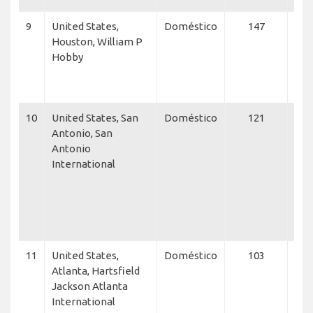
9
United States,
Doméstico
147
Ame
Houston, William P
Int
Hobby
Sou
Airl
fly
10
United States, San
Doméstico
121
Net
Antonio, San
Cha
Antonio
Flex
International
Sou
Airl
Jet
Jet
Ma
11
United States,
Doméstico
103
Delt
Atlanta, Hartsfield
Net
Jackson Atlanta
Fle
International