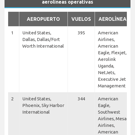
aerolíneas operativas
AEROPUERTO
VUELOS
AEROLÍNEAS
1
United States,
395
American
Dallas, Dallas/Fort
Airlines,
Worth International
American
Eagle, Flexjet,
Aerolink
Uganda,
NetJets,
Executive Jet
Management
2
United States,
344
American
Phoenix, Sky Harbor
Eagle,
International
Southwest
Airlines, Mesa
Airlines,
American