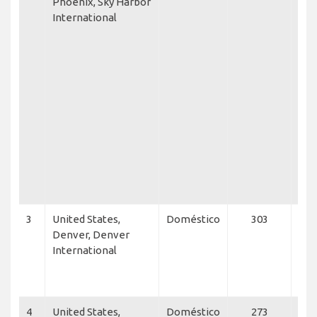
Phoenix, Sky Harbor
Eag
International
Sou
Air
Airl
Ame
Airl
Fle
Con
Delt
Sky
Airl
Net
Fro
3
United States,
Doméstico
303
Sou
Denver, Denver
Air
International
Airl
Fro
Glo
4
United States,
Doméstico
273
Sou