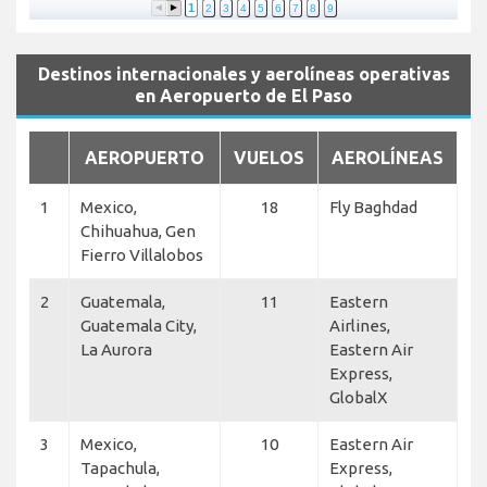
1
2
3
4
5
6
7
8
9
Destinos internacionales y aerolíneas operativas
en Aeropuerto de El Paso
AEROPUERTO
VUELOS
AEROLÍNEAS
1
Mexico,
18
Fly Baghdad
Chihuahua, Gen
Fierro Villalobos
2
Guatemala,
11
Eastern
Guatemala City,
Airlines,
La Aurora
Eastern Air
Express,
GlobalX
3
Mexico,
10
Eastern Air
Tapachula,
Express,