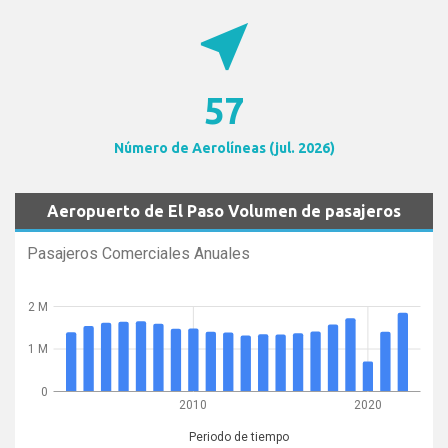
near_me
57
Número de Aerolíneas (jul. 2026)
Aeropuerto de El Paso Volumen de pasajeros
Pasajeros Comerciales Anuales
2 M
1 M
0
2010
2020
Periodo de tiempo