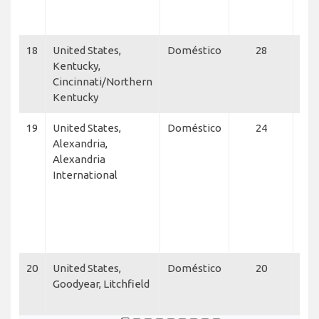
Eve
Ala
18
United States,
Doméstico
28
Sta
Kentucky,
Cincinnati/Northern
Kentucky
19
United States,
Doméstico
24
Glo
Alexandria,
Wis
Alexandria
Eas
International
Airl
Eas
Exp
Ame
Eag
20
United States,
Doméstico
20
Uni
Goodyear, Litchfield
Aca
Airl