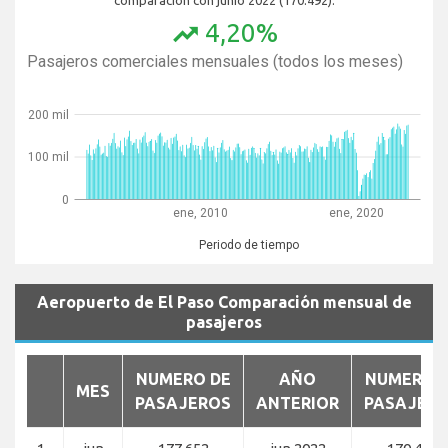
4,20%
trending_up
Pasajeros comerciales mensuales (todos los meses)
200 mil
100 mil
0
ene, 2010
ene, 2020
Periodo de tiempo
Aeropuerto de El Paso Comparación mensual de
pasajeros
NUMERO DE
AÑO
NUMERO 
MES
PASAJEROS
ANTERIOR
PASAJER