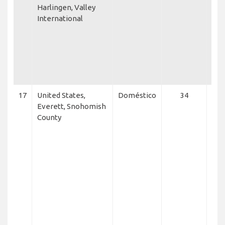
Harlingen, Valley
Eas
International
Airl
Eas
Exp
Ame
Eagl
Wis
17
United States,
Doméstico
34
Ame
Everett, Snohomish
Aer
County
Uga
Run
Exp
McN
Cha
Ser
Wes
Roy
Fre
Air