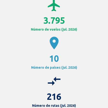
airplanemode_active
3.795
Número de vuelos (jul. 2026)
location_on
10
Número de países (jul. 2026)
compare_arrows
216
Número de rutas (jul. 2026)