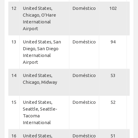
12
United States,
Doméstico
102
Ame
Chicago, O'Hare
Eag
International
Exp
Airport
Air
13
United States, San
Doméstico
94
Sou
Diego, San Diego
Airl
International
Peru
Airport
Net
14
United States,
Doméstico
53
Sou
Chicago, Midway
Airl
Net
15
United States,
Doméstico
52
Ala
Seattle, Seattle-
Ala
Tacoma
International
16
United States,
Doméstico
51
Glo