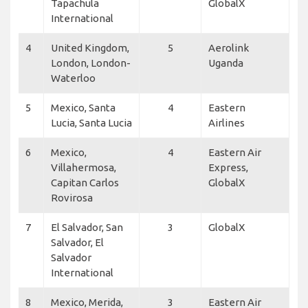
Tapachula
GlobalX
International
4
United Kingdom,
5
Aerolink
London, London-
Uganda
Waterloo
5
Mexico, Santa
4
Eastern
Lucia, Santa Lucia
Airlines
6
Mexico,
4
Eastern Air
Villahermosa,
Express,
Capitan Carlos
GlobalX
Rovirosa
7
El Salvador, San
3
GlobalX
Salvador, El
Salvador
International
8
Mexico, Merida,
3
Eastern Air