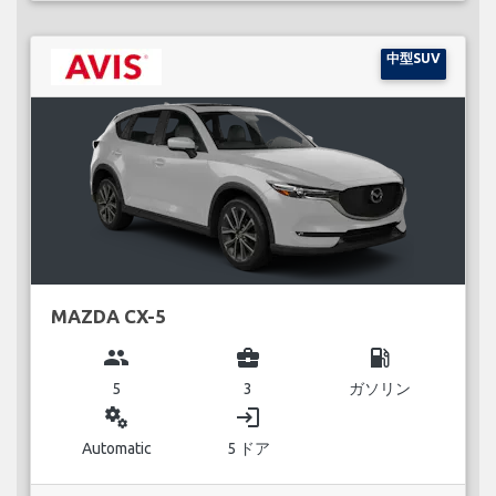
中型SUV
MAZDA CX-5
group
business_center
local_gas_station
5
3
ガソリン
miscellaneous_services
login
Automatic
5 ドア