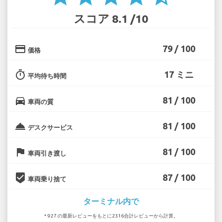
スコア 8.1 /10
credit_card
79 / 100
価格
timer
17 ミニ
平均待ち時間
directions_car
81 / 100
車両の質
room_service
81 / 100
デスクサービス
flag
81 / 100
車両引き渡し
beenhere
87 / 100
車両乗り捨て
ターミナル内で
* 927 の最新レビューをもとに2316合計レビューから計算。