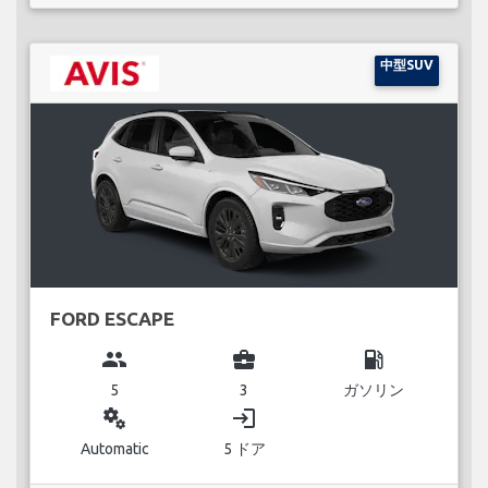
中型SUV
FORD ESCAPE
group
business_center
local_gas_station
5
3
ガソリン
miscellaneous_services
login
Automatic
5 ドア