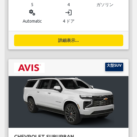
5
4
ガソリン
miscellaneous_services
login
Automatic
4 ドア
詳細表示...
大型SUV
CHEVROLET SUBURBAN