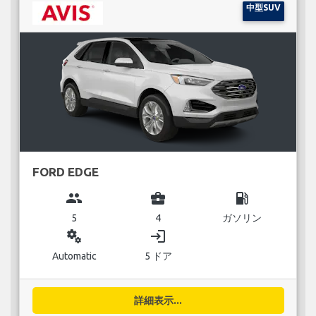
中型SUV
FORD EDGE
group
business_center
local_gas_station
5
4
ガソリン
miscellaneous_services
login
Automatic
5 ドア
詳細表示...