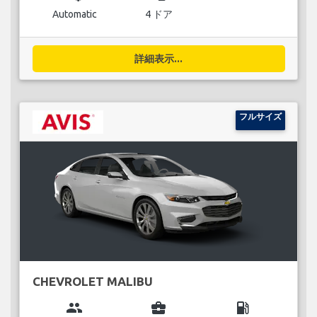
Automatic
4 ドア
詳細表示...
フルサイズ
CHEVROLET MALIBU
group
business_center
local_gas_station