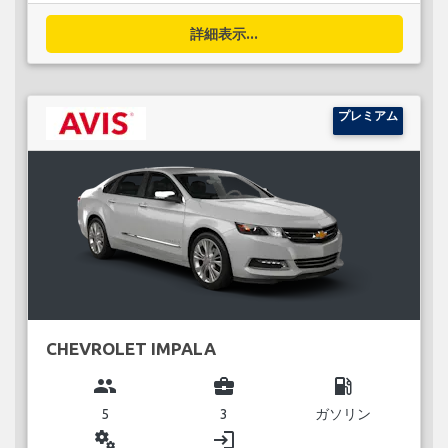
詳細表示...
プレミアム
CHEVROLET IMPALA
group
business_center
local_gas_station
5
3
ガソリン
miscellaneous_services
login