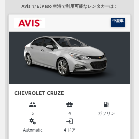
Avis で El Paso 空港で利用可能なレンタカーは：
中型車
CHEVROLET CRUZE
group
business_center
local_gas_station
5
4
ガソリン
miscellaneous_services
login
Automatic
4 ドア