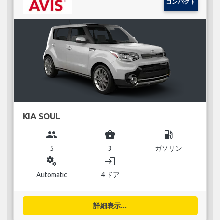
コンパクト
KIA SOUL
group
business_center
local_gas_station
5
3
ガソリン
miscellaneous_services
login
Automatic
4 ドア
詳細表示...