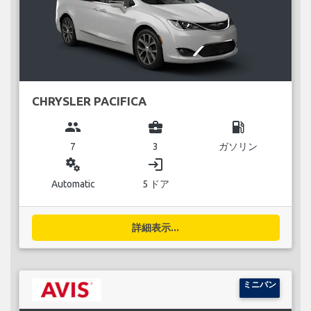
CHRYSLER PACIFICA
group
business_center
local_gas_station
7
3
ガソリン
miscellaneous_services
login
Automatic
5 ドア
詳細表示...
ミニバン