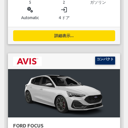
5
2
ガソリン
miscellaneous_services
login
Automatic
4 ドア
詳細表示...
コンパクト
FORD FOCUS