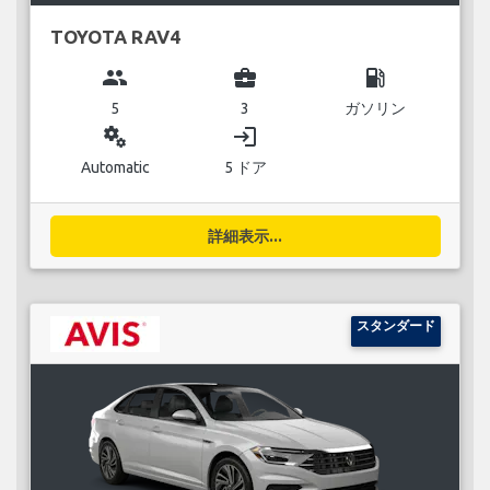
TOYOTA RAV4
group
business_center
local_gas_station
5
3
ガソリン
miscellaneous_services
login
Automatic
5 ドア
詳細表示...
スタンダード