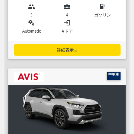
group
business_center
local_gas_station
5
4
ガソリン
miscellaneous_services
login
Automatic
4 ドア
詳細表示...
中型車