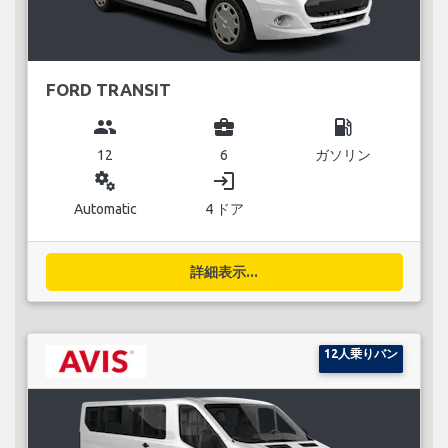
FORD TRANSIT
group
business_center
local_gas_station
12
6
ガソリン
miscellaneous_services
login
Automatic
4 ドア
詳細表示...
12人乗りバン