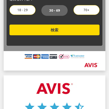
18 - 29
70+
30 - 69
検索
star
star
star
star
star_half