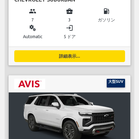
group
business_center
local_gas_station
7
3
ガソリン
miscellaneous_services
login
Automatic
5 ドア
詳細表示...
大型SUV