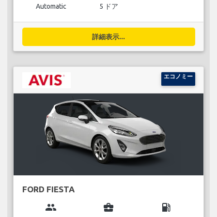
Automatic
5 ドア
詳細表示...
エコノミー
FORD FIESTA
group
business_center
local_gas_station