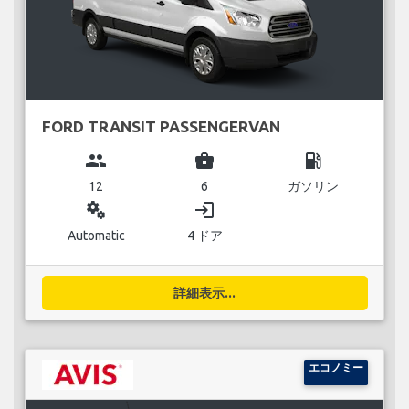
FORD TRANSIT PASSENGERVAN
group
business_center
local_gas_station
12
6
ガソリン
miscellaneous_services
login
Automatic
4 ドア
詳細表示...
エコノミー