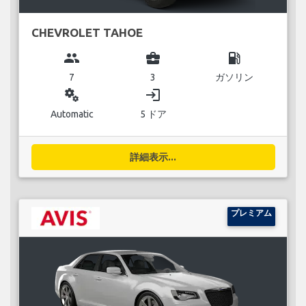
CHEVROLET TAHOE
group
business_center
local_gas_station
7
3
ガソリン
miscellaneous_services
login
Automatic
5 ドア
詳細表示...
プレミアム