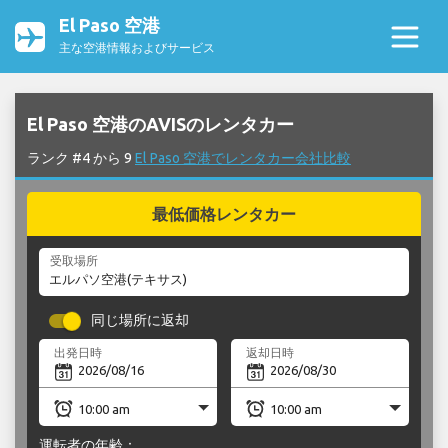
El Paso 空港
主な空港情報およびサービス
El Paso 空港のAVISのレンタカー
ランク #4 から 9
El Paso 空港でレンタカー会社比較
最低価格レンタカー
受取場所
同じ場所に返却
出発日時
返却日時
運転者の年齢：