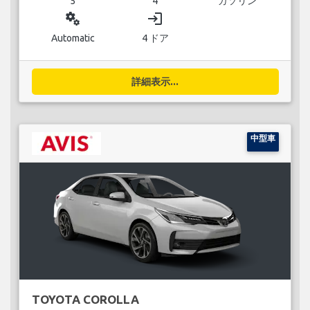
5
4
ガソリン
miscellaneous_services
login
Automatic
4 ドア
詳細表示...
中型車
TOYOTA COROLLA