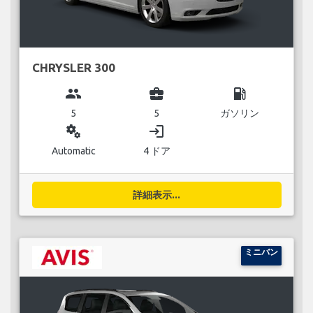
CHRYSLER 300
group
business_center
local_gas_station
5
5
ガソリン
miscellaneous_services
login
Automatic
4 ドア
詳細表示...
ミニバン