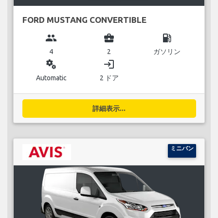
FORD MUSTANG CONVERTIBLE
group
business_center
local_gas_station
4
2
ガソリン
miscellaneous_services
login
Automatic
2 ドア
詳細表示...
ミニバン