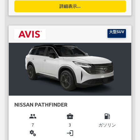
詳細表示...
大型SUV
NISSAN PATHFINDER
group
business_center
local_gas_station
7
3
ガソリン
miscellaneous_services
login