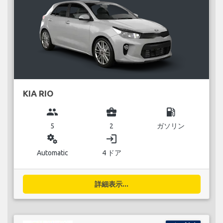
KIA RIO
group
business_center
local_gas_station
5
2
ガソリン
miscellaneous_services
login
Automatic
4 ドア
詳細表示...