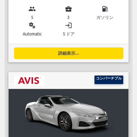
group
business_center
local_gas_station
5
3
ガソリン
miscellaneous_services
login
Automatic
5 ドア
詳細表示...
コンバーチブル