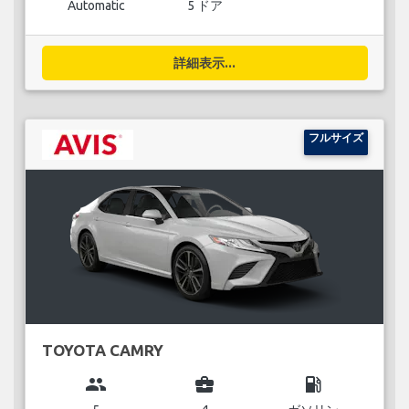
Automatic
5 ドア
詳細表示...
フルサイズ
TOYOTA CAMRY
group
business_center
local_gas_station