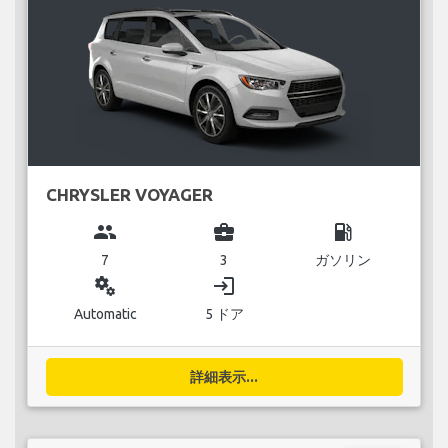
CHRYSLER VOYAGER
group
business_center
local_gas_station
7
3
ガソリン
miscellaneous_services
login
Automatic
5 ドア
詳細表示...