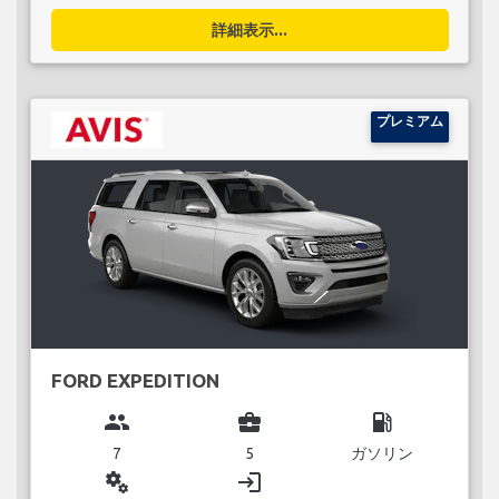
詳細表示...
プレミアム
FORD EXPEDITION
group
business_center
local_gas_station
7
5
ガソリン
miscellaneous_services
login