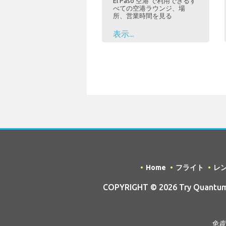
El Paso 空港 で利用できるす
べての空港ラウンジ、場
所、営業時間を見る
表示...
Home
フライト
レ
COPYRIGHT © 2026 Try Quantum O
免責