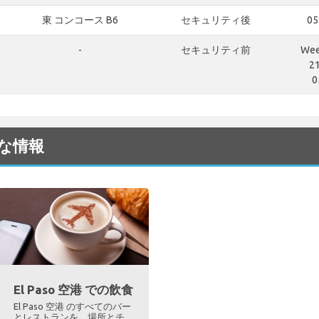
東 コンコース B6
セキュリティ後
05
-
セキュリティ前
Wee
2
0
用な情報
El Paso 空港 での飲食
El Paso 空港 のすべてのバー
とレストランを、場所とチ