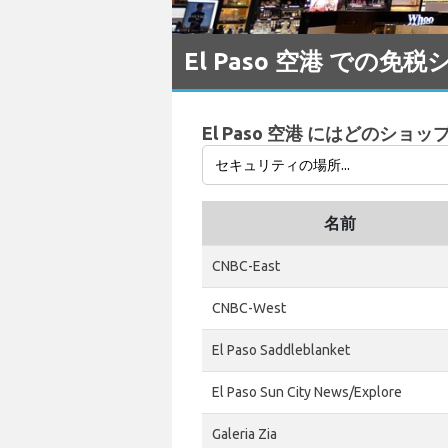
El Paso 空港 での免
El Paso 空港 にはどのショ
名前
CNBC-East
CNBC-West
El Paso Saddleblanket
El Paso Sun City News/Explore
Galeria Zia