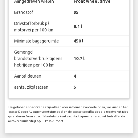
Aangedreven wielen
Front wheel drive
Brandstof
95
Drivstofforbruk på
8.1 l
motorvei per 100 km
Minimale bagageruimte
450 l
Gemengd
brandstofverbruik tijdens
10.7 l
het rijden per 100 km
Aantal deuren
4
aantal zitplaatsen
5
De getoonde specificaties zijn alleen voor informatieve doeleinden, we kunnen het
exacte Dodge Avenger voertuigmodel en de exacte specificaties die u ontvangt niet
garanderen. Voor specifieke details kunt u contact opnemen met het betreffende
autoverhuurbedrijf op El Paso Airport.