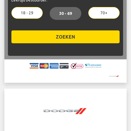
18 - 29
70+
30 - 69
ZOEKEN