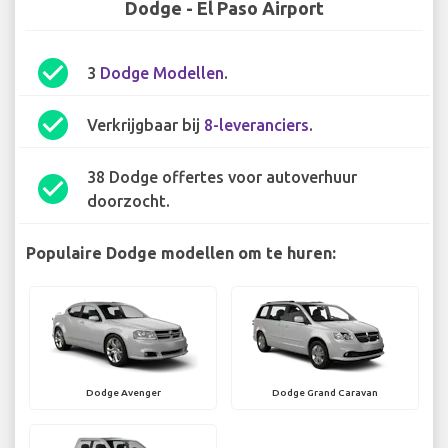
Dodge - El Paso Airport
check_circle
3
Dodge Modellen
.
check_circle
Verkrijgbaar bij
8-leveranciers
.
38 Dodge offertes voor autoverhuur
check_circle
doorzocht.
Populaire Dodge modellen om te huren:
Dodge Avenger
Dodge Grand Caravan