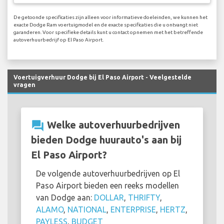
De getoonde specificaties zijn alleen voor informatieve doeleinden, we kunnen het
exacte Dodge Ram voertuigmodel en de exacte specificaties die u ontvangt niet
garanderen. Voor specifieke details kunt u contact opnemen met het betreffende
autoverhuurbedrijf op El Paso Airport.
Voertuigverhuur Dodge bij El Paso Airport - Veelgestelde
vragen
question_answer
Welke autoverhuurbedrijven
bieden Dodge huurauto's aan bij
El Paso Airport?
De volgende autoverhuurbedrijven op El
Paso Airport bieden een reeks modellen
van Dodge aan:
DOLLAR
,
THRIFTY
,
ALAMO
,
NATIONAL
,
ENTERPRISE
,
HERTZ
,
PAYLESS
,
BUDGET