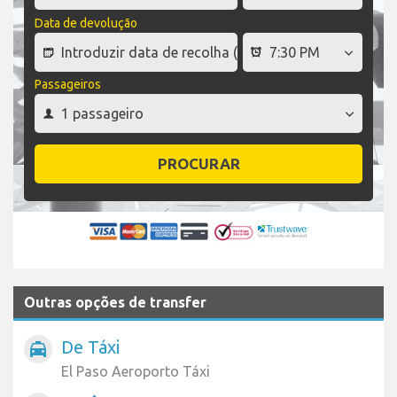
Data de devolução
Passageiros
PROCURAR
Outras opções de transfer
De Táxi
local_taxi
El Paso Aeroporto Táxi