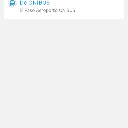
De ÔNIBUS
directions_bus
El Paso Aeroporto ÔNIBUS