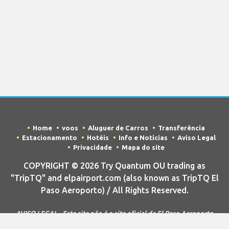
Home
voos
Aluguer de Carros
Transferência
Estacionamento
Hotéis
Info e Notícias
Aviso Legal
Privacidade
Mapa do site
COPYRIGHT © 2026 Try Quantum OU trading as
"TripTQ" and elpairport.com (also known as TripTQ El
Paso Aeroporto) / All Rights Reserved.
AVISO LEGAL - Este site não é o site oficial de El Paso Aeroporto