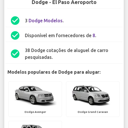
Dodge - El Paso Aeroporto
check_circle
3
Dodge Modelos
.
check_circle
Disponível em fornecedores de
8
.
38 Dodge cotações de aluguel de carro
check_circle
pesquisadas.
Modelos populares de Dodge para alugar:
Dodge Avenger
Dodge Grand Caravan