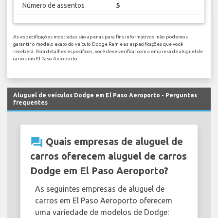
Número de assentos
5
As especificações mostradas são apenas para fins informativos, não podemos
garantir o modelo exato do veículo Dodge Ram e as especificações que você
receberá. Para detalhes específicos, você deve verificar com a empresa de aluguel de
carros em El Paso Aeroporto.
Aluguel de veículos Dodge em El Paso Aeroporto - Perguntas
frequentes
question_answer
Quais empresas de aluguel de
carros oferecem aluguel de carros
Dodge em El Paso Aeroporto?
As seguintes empresas de aluguel de
carros em El Paso Aeroporto oferecem
uma variedade de modelos de Dodge: