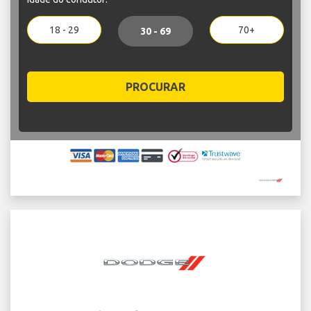
18 - 29
70+
30 - 69
PROCURAR