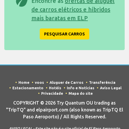
eco
Encontre as
ofertas de aluguel
de carros elétricos e híbridos
mais baratas em ELP
PESQUISAR CARROS
Home
voos
Aluguer de Carros
Transferência
Estacionamento
Hotéis
Info e Notícias
Aviso Legal
Privacidade
Mapa do site
COPYRIGHT © 2026 Try Quantum OU trading as
"TripTQ" and elpairport.com (also known as TripTQ El
Paso Aeroporto) / All Rights Reserved.
AVISO LEGAL - Este site não é o site oficial de El Paso Aeroporto