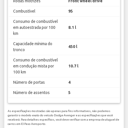
Rodas motrizes
Front wheel drive
Combustível
95
Consumo de combustível
em autoestrada por 100
8.1 l
km
Capacidade mínima do
450 l
tronco
Consumo de combustível
em condução mista por
10.7 l
100 km
Número de portas
4
Número de assentos
5
As especificações mostradas são apenas para fins informativos, não podemos
garantir o modelo exato do veículo Dodge Avenger e as especificações que você
receberá. Para detalhes específicos, você deve verificar com a empresa de aluguel de
carros em El Paso Aeroporto.