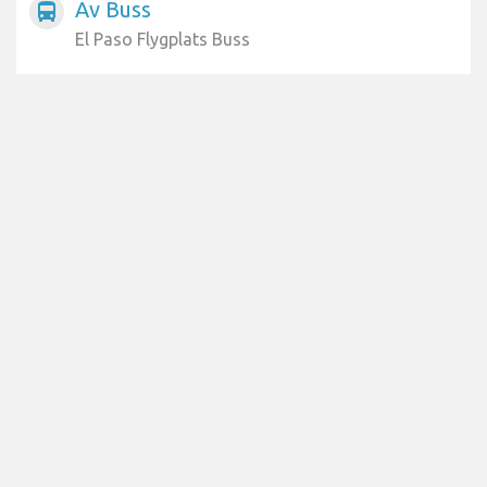
Av Buss
directions_bus
El Paso Flygplats Buss