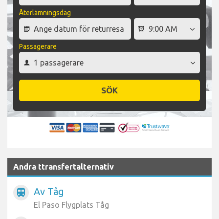
Återlämningsdag
Passagerare
SÖK
Andra ttransfertalternativ
Av Tåg
train
El Paso Flygplats Tåg