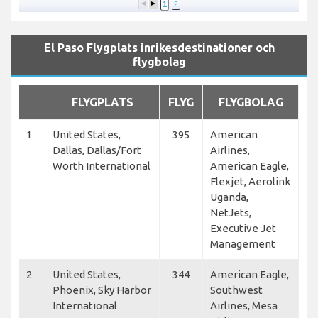
1
2
El Paso Flygplats inrikesdestinationer och
flygbolag
FLYGPLATS
FLYG
FLYGBOLAG
1
United States,
395
American
Dallas, Dallas/Fort
Airlines,
Worth International
American Eagle,
Flexjet, Aerolink
Uganda,
NetJets,
Executive Jet
Management
2
United States,
344
American Eagle,
Phoenix, Sky Harbor
Southwest
International
Airlines, Mesa