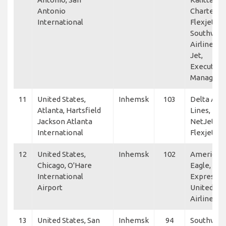
Antonio
Charters,
International
Flexjet,
Southwes
Airlines, A
Jet,
Executive
Managem
11
United States,
Inhemsk
103
Delta Air
Atlanta, Hartsfield
Lines,
Jackson Atlanta
NetJets,
International
Flexjet
12
United States,
Inhemsk
102
American
Chicago, O'Hare
Eagle, Uni
International
Express,
Airport
United
Airlines
13
United States, San
Inhemsk
94
Southwes