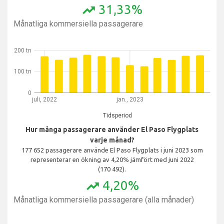
31,33%
trending_up
Månatliga kommersiella passagerare
200 tn
100 tn
0
juli, 2022
jan., 2023
Tidsperiod
Hur många passagerare använder El Paso Flygplats
varje månad?
177 652 passagerare använde El Paso Flygplats i juni 2023 som
representerar en ökning av 4,20% jämfört med juni 2022
(170 492).
4,20%
trending_up
Månatliga kommersiella passagerare (alla månader)