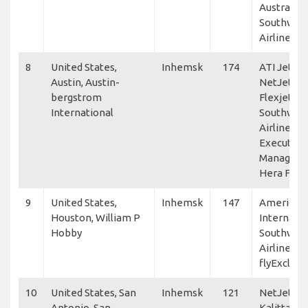
Australia,
Southwes
Airlines
8
United States,
Inhemsk
174
ATI Jet,
Austin, Austin-
NetJets,
bergstrom
Flexjet,
International
Southwes
Airlines,
Executive
Manageme
Hera Fligh
9
United States,
Inhemsk
147
American 
Houston, William P
Internatio
Hobby
Southwes
Airlines,
flyExclusi
10
United States, San
Inhemsk
121
NetJets,
Antonio, San
Kalitta