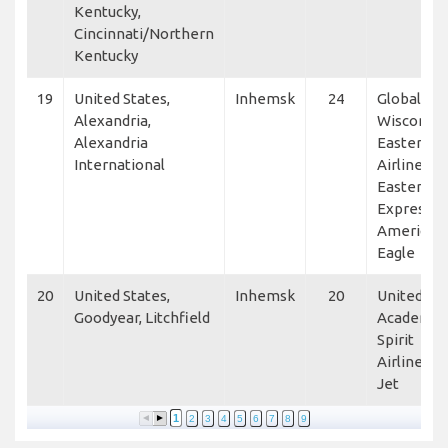
Kentucky,
Cincinnati/Northern
Kentucky
19
United States,
Inhemsk
24
GlobalX, A
Alexandria,
Wisconsin
Alexandria
Eastern
International
Airlines,
Eastern Ai
Express,
American
Eagle
20
United States,
Inhemsk
20
United Av
Goodyear, Litchfield
Academy,
Spirit
Airlines, A
Jet
1
2
3
4
5
6
7
8
9