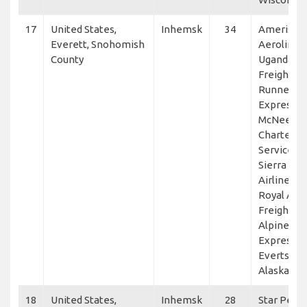
17
United States,
Inhemsk
34
Ameristar
Everett, Snohomish
Aerolink
County
Uganda,
Freight
Runners
Express,
McNeely
Charter
Services,
Sierra We
Airlines,
Royal Air
Freight,
Alpine Air
Express,
Everts Air
Alaska
18
United States,
Inhemsk
28
Star Peru