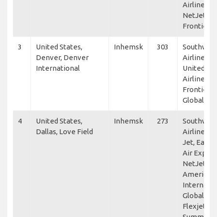
Airlines,
NetJets,
Frontier
3
United States,
Inhemsk
303
Southwes
Denver, Denver
Airlines,
International
United
Airlines,
Frontier,
GlobalX
4
United States,
Inhemsk
273
Southwes
Dallas, Love Field
Airlines, A
Jet, Easte
Air Expres
NetJets,
American 
Internatio
GlobalX,
Flexjet,
Summit