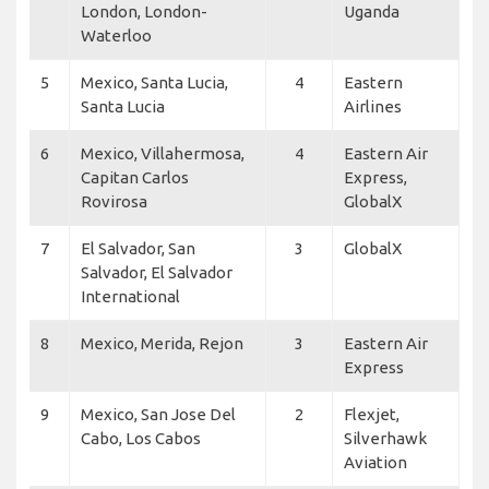
London, London-
Uganda
Waterloo
5
Mexico, Santa Lucia,
4
Eastern
Santa Lucia
Airlines
6
Mexico, Villahermosa,
4
Eastern Air
Capitan Carlos
Express,
Rovirosa
GlobalX
7
El Salvador, San
3
GlobalX
Salvador, El Salvador
International
8
Mexico, Merida, Rejon
3
Eastern Air
Express
9
Mexico, San Jose Del
2
Flexjet,
Cabo, Los Cabos
Silverhawk
Aviation