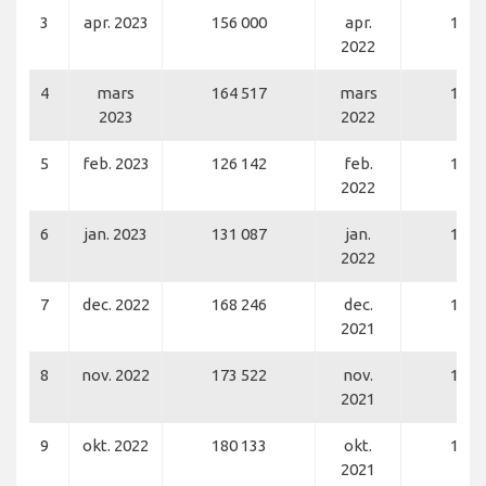
3
apr. 2023
156 000
apr.
148 
2022
4
mars
164 517
mars
144 
2023
2022
5
feb. 2023
126 142
feb.
108 
2022
6
jan. 2023
131 087
jan.
107 
2022
7
dec. 2022
168 246
dec.
141 
2021
8
nov. 2022
173 522
nov.
148 
2021
9
okt. 2022
180 133
okt.
157 
2021