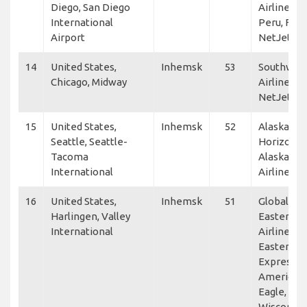
Diego, San Diego
Airlines, S
International
Peru, Flexj
Airport
NetJets
14
United States,
Inhemsk
53
Southwes
Chicago, Midway
Airlines,
NetJets
15
United States,
Inhemsk
52
Alaska
Seattle, Seattle-
Horizon,
Tacoma
Alaska
International
Airlines
16
United States,
Inhemsk
51
GlobalX,
Harlingen, Valley
Eastern
International
Airlines,
Eastern Ai
Express,
American
Eagle, Air
Wisconsin