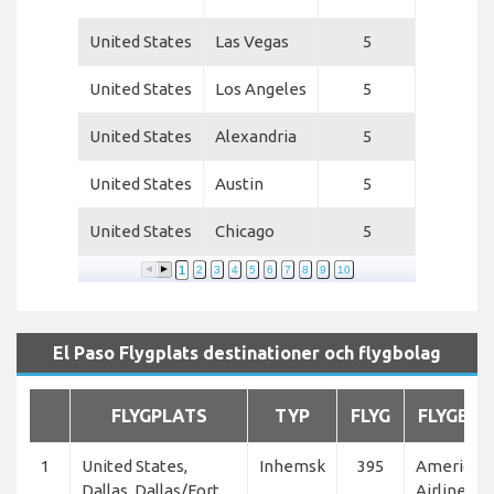
United States
Las Vegas
5
United States
Los Angeles
5
United States
Alexandria
5
United States
Austin
5
United States
Chicago
5
1
2
3
4
5
6
7
8
9
10
El Paso Flygplats destinationer och flygbolag
FLYGPLATS
TYP
FLYG
FLYGBO
1
United States,
Inhemsk
395
American
Dallas, Dallas/Fort
Airlines,