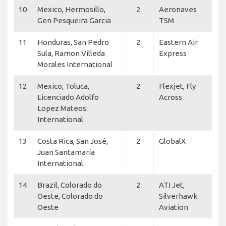
10
Mexico, Hermosillo,
2
Aeronaves
Gen Pesqueira Garcia
TSM
11
Honduras, San Pedro
2
Eastern Air
Sula, Ramon Villeda
Express
Morales International
12
Mexico, Toluca,
2
Flexjet, Fly
Licenciado Adolfo
Across
Lopez Mateos
International
13
Costa Rica, San José,
2
GlobalX
Juan Santamaría
International
14
Brazil, Colorado do
2
ATI Jet,
Oeste, Colorado do
Silverhawk
Oeste
Aviation