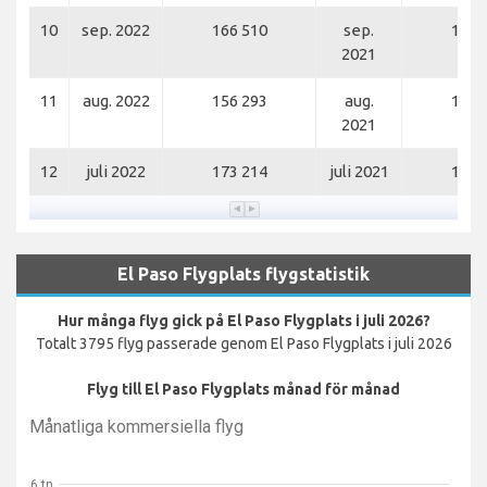
10
sep. 2022
166 510
sep.
134 
2021
11
aug. 2022
156 293
aug.
130 
2021
12
juli 2022
173 214
juli 2021
149 
El Paso Flygplats flygstatistik
Hur många flyg gick på El Paso Flygplats i juli 2026?
Totalt 3795 flyg passerade genom El Paso Flygplats i juli 2026
Flyg till El Paso Flygplats månad för månad
Månatliga kommersiella flyg
6 tn