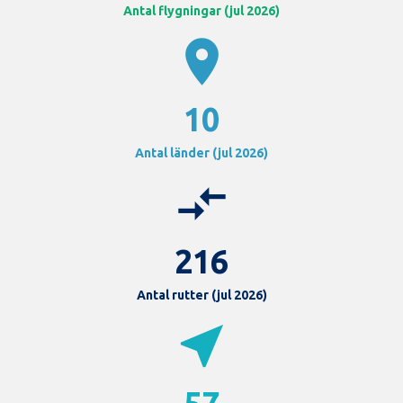
Antal flygningar (jul 2026)
location_on
10
Antal länder (jul 2026)
compare_arrows
216
Antal rutter (jul 2026)
near_me