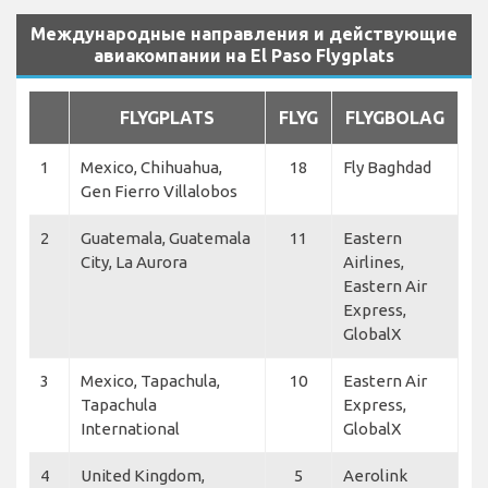
Международные направления и действующие
авиакомпании на El Paso Flygplats
FLYGPLATS
FLYG
FLYGBOLAG
1
Mexico, Chihuahua,
18
Fly Baghdad
Gen Fierro Villalobos
2
Guatemala, Guatemala
11
Eastern
City, La Aurora
Airlines,
Eastern Air
Express,
GlobalX
3
Mexico, Tapachula,
10
Eastern Air
Tapachula
Express,
International
GlobalX
4
United Kingdom,
5
Aerolink