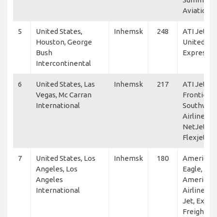
Aviation
5
United States,
Inhemsk
248
ATI Jet,
Houston, George
United
Bush
Express
Intercontinental
6
United States, Las
Inhemsk
217
ATI Jet,
Vegas, Mc Carran
Frontier,
International
Southwes
Airlines,
NetJets,
Flexjet
7
United States, Los
Inhemsk
180
American
Angeles, Los
Eagle,
Angeles
American
International
Airlines, A
Jet, Expre
Freighter