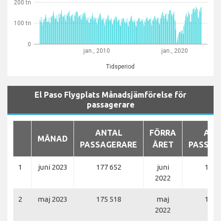
200 tn
100 tn
0
jan., 2010
jan., 2020
Tidsperiod
El Paso Flygplats Månadsjämförelse för
passagerare
ANTAL
FÖRRA
ANT
MÅNAD
PASSAGERARE
ÅRET
PASSAG
1
juni 2023
177 652
juni
170 
2022
2
maj 2023
175 518
maj
166 
2022