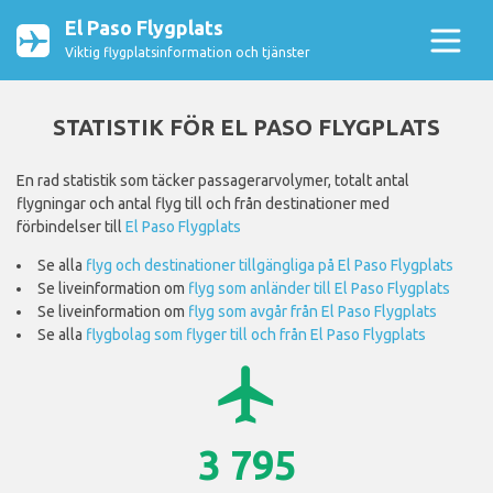
El Paso Flygplats
Viktig flygplatsinformation och tjänster
STATISTIK FÖR EL PASO FLYGPLATS
En rad statistik som täcker passagerarvolymer, totalt antal
flygningar och antal flyg till och från destinationer med
förbindelser till
El Paso Flygplats
Se alla
flyg och destinationer tillgängliga på El Paso Flygplats
Se liveinformation om
flyg som anländer till El Paso Flygplats
Se liveinformation om
flyg som avgår från El Paso Flygplats
Se alla
flygbolag som flyger till och från El Paso Flygplats
airplanemode_active
3 795