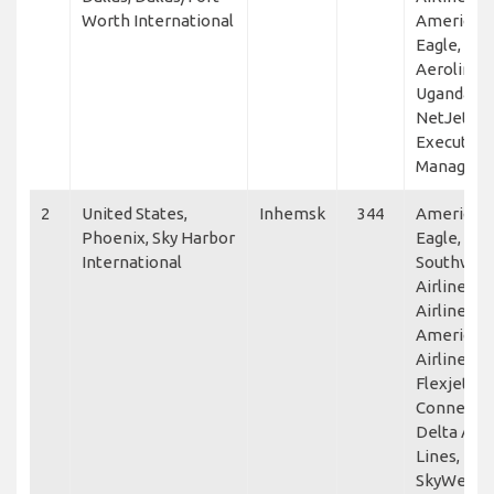
Worth International
American
Eagle, Flex
Aerolink
Uganda,
NetJets,
Executive
Managem
2
United States,
Inhemsk
344
American
Phoenix, Sky Harbor
Eagle,
International
Southwes
Airlines, 
Airlines,
American
Airlines,
Flexjet, D
Connectio
Delta Air
Lines,
SkyWest