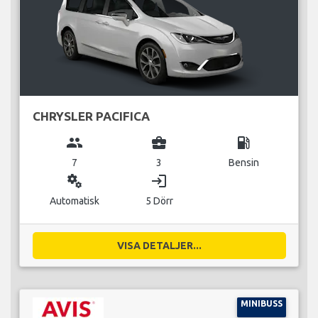
CHRYSLER PACIFICA
group
business_center
local_gas_station
7
3
Bensin
miscellaneous_services
login
Automatisk
5 Dörr
VISA DETALJER...
MINIBUSS