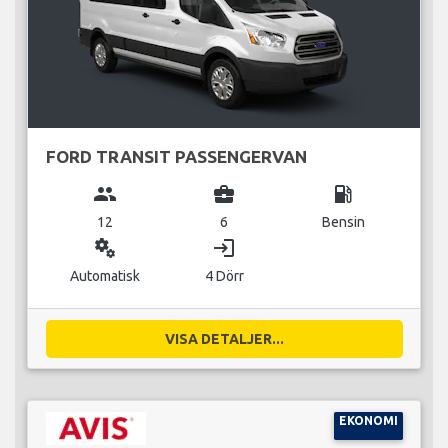
FORD TRANSIT PASSENGERVAN
group
business_center
local_gas_station
12
6
Bensin
miscellaneous_services
login
Automatisk
4 Dörr
VISA DETALJER...
EKONOMI