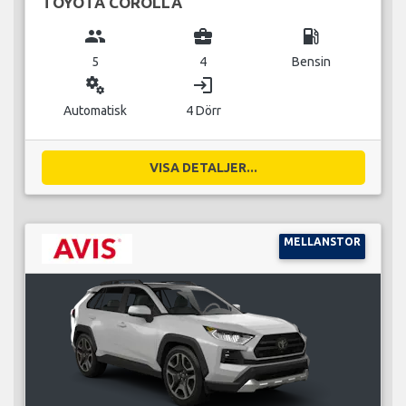
TOYOTA COROLLA
group
business_center
local_gas_station
5
4
Bensin
miscellaneous_services
login
Automatisk
4 Dörr
VISA DETALJER...
MELLANSTOR