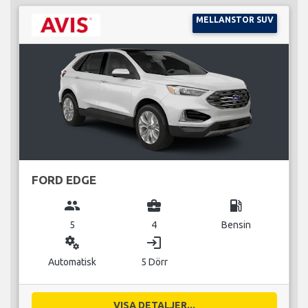
MELLANSTOR SUV
FORD EDGE
group
business_center
local_gas_station
5
4
Bensin
miscellaneous_services
login
Automatisk
5 Dörr
VISA DETALJER...