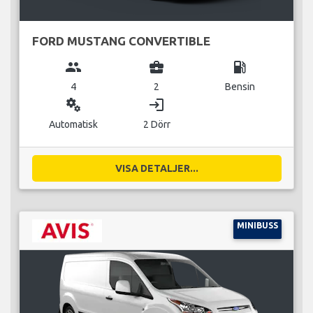
FORD MUSTANG CONVERTIBLE
group
business_center
local_gas_station
4
2
Bensin
miscellaneous_services
login
Automatisk
2 Dörr
VISA DETALJER...
MINIBUSS