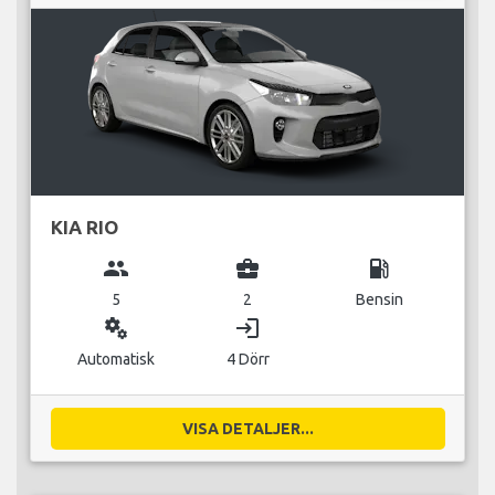
KIA RIO
group
business_center
local_gas_station
5
2
Bensin
miscellaneous_services
login
Automatisk
4 Dörr
VISA DETALJER...