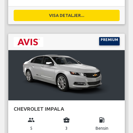
VISA DETALJER...
PREMIUM
CHEVROLET IMPALA
group
business_center
local_gas_station
5
3
Bensin