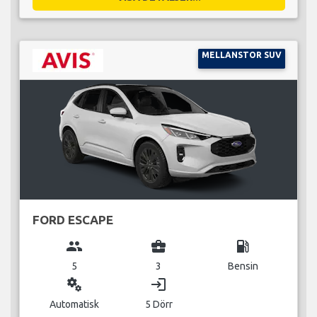
MELLANSTOR SUV
FORD ESCAPE
group
business_center
local_gas_station
5
3
Bensin
miscellaneous_services
login
Automatisk
5 Dörr