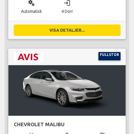
miscellaneous_services
login
Automatisk
4 Dörr
VISA DETALJER...
FULLSTOR
CHEVROLET MALIBU