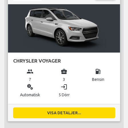
CHRYSLER VOYAGER
group
business_center
local_gas_station
7
3
Bensin
miscellaneous_services
login
Automatisk
5 Dörr
VISA DETALJER...