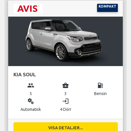
KOMPAKT
KIA SOUL
group
business_center
local_gas_station
5
3
Bensin
miscellaneous_services
login
Automatisk
4 Dörr
VISA DETALJER...