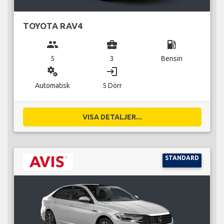
TOYOTA RAV4
group
business_center
local_gas_station
5
3
Bensin
miscellaneous_services
login
Automatisk
5 Dörr
VISA DETALJER...
STANDARD