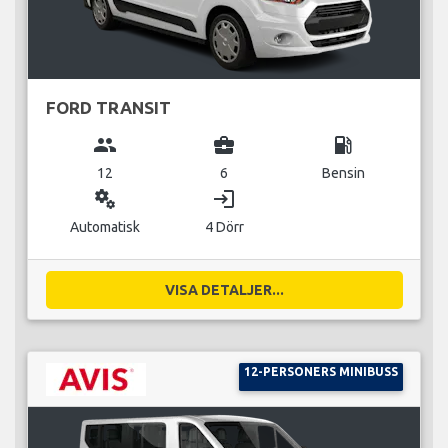
FORD TRANSIT
group
business_center
local_gas_station
12
6
Bensin
miscellaneous_services
login
Automatisk
4 Dörr
VISA DETALJER...
12-PERSONERS MINIBUSS