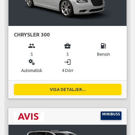
CHRYSLER 300
group
business_center
local_gas_station
5
5
Bensin
miscellaneous_services
login
Automatisk
4 Dörr
VISA DETALJER...
MINIBUSS