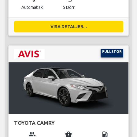
Automatisk
5 Dörr
VISA DETALJER...
FULLSTOR
TOYOTA CAMRY
group
business_center
local_gas_station