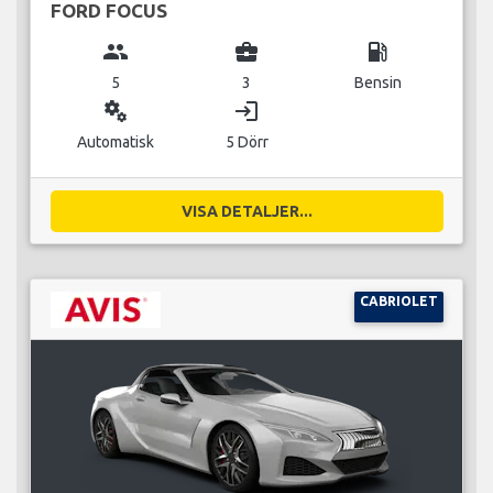
FORD FOCUS
group
business_center
local_gas_station
5
3
Bensin
miscellaneous_services
login
Automatisk
5 Dörr
VISA DETALJER...
CABRIOLET