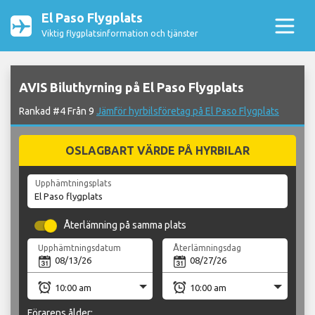
El Paso Flygplats
Viktig flygplatsinformation och tjänster
AVIS Biluthyrning på El Paso Flygplats
Rankad #4 Från 9
Jämför hyrbilsföretag på El Paso Flygplats
OSLAGBART VÄRDE PÅ HYRBILAR
Upphämtningsplats
Återlämning på samma plats
Upphämtningsdatum
Återlämningsdag
Förarens ålder: