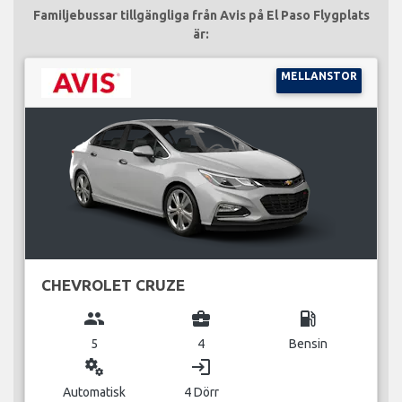
Familjebussar tillgängliga från Avis på El Paso Flygplats
är:
MELLANSTOR
CHEVROLET CRUZE
group
business_center
local_gas_station
5
4
Bensin
miscellaneous_services
login
Automatisk
4 Dörr