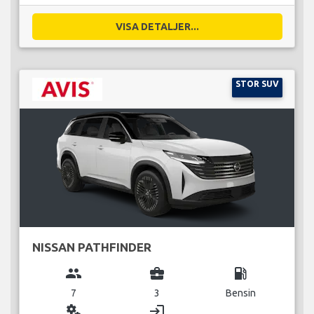
VISA DETALJER...
STOR SUV
NISSAN PATHFINDER
group
business_center
local_gas_station
7
3
Bensin
miscellaneous_services
login