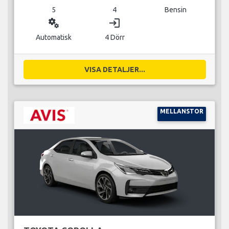
5
4
Bensin
miscellaneous_services
login
Automatisk
4 Dörr
VISA DETALJER...
MELLANSTOR