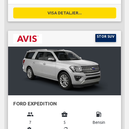
VISA DETALJER...
STOR SUV
FORD EXPEDITION
group
business_center
local_gas_station
7
5
Bensin