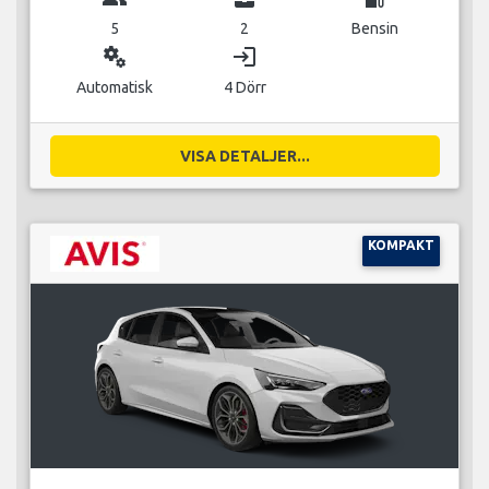
5
2
Bensin
miscellaneous_services
login
Automatisk
4 Dörr
VISA DETALJER...
KOMPAKT