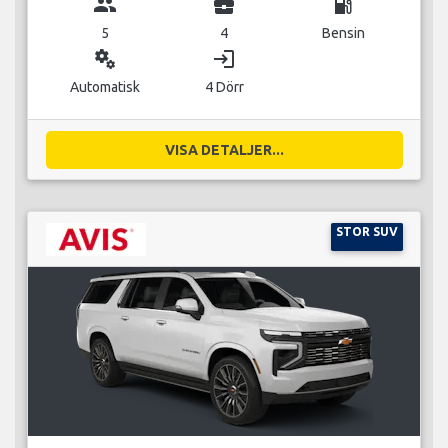
group
business_center
local_gas_station
5
4
Bensin
miscellaneous_services
login
Automatisk
4 Dörr
VISA DETALJER...
STOR SUV