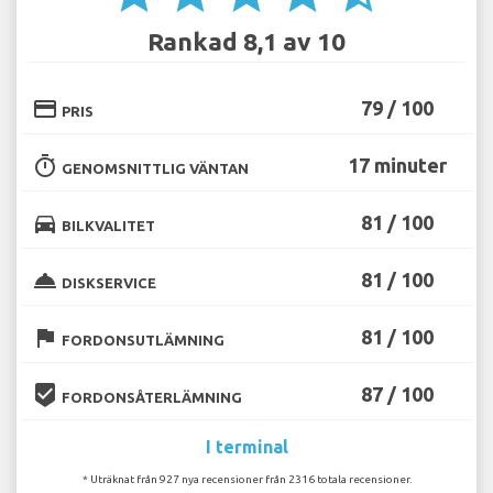
Rankad 8,1 av 10
credit_card
79 / 100
PRIS
timer
17 minuter
GENOMSNITTLIG VÄNTAN
directions_car
81 / 100
BILKVALITET
room_service
81 / 100
DISKSERVICE
flag
81 / 100
FORDONSUTLÄMNING
beenhere
87 / 100
FORDONSÅTERLÄMNING
I terminal
* Uträknat från 927 nya recensioner från 2316 totala recensioner.