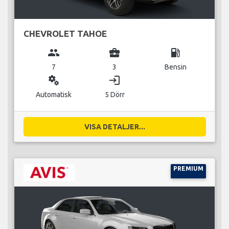
CHEVROLET TAHOE
group
business_center
local_gas_station
7
3
Bensin
miscellaneous_services
login
Automatisk
5 Dörr
VISA DETALJER...
PREMIUM