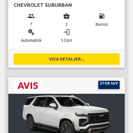
CHEVROLET SUBURBAN
group
business_center
local_gas_station
7
3
Bensin
miscellaneous_services
login
Automatisk
5 Dörr
VISA DETALJER...
STOR SUV