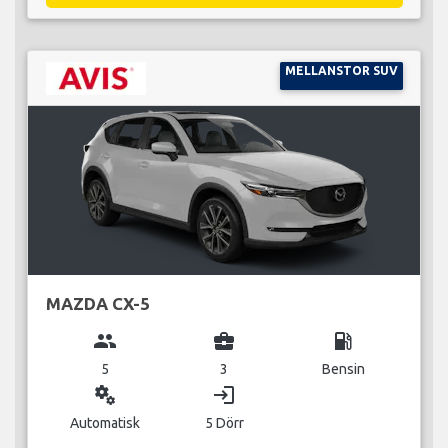
MELLANSTOR SUV
MAZDA CX-5
group
business_center
local_gas_station
5
3
Bensin
miscellaneous_services
login
Automatisk
5 Dörr