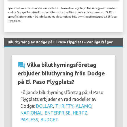
Specifikationerna som visas är endast i informationssyfte, vi kan inte garantera den
exakta Dodge Ram-fordonsmodellen och specifikationerna du kommer att få. För
specifik information bör du kontakta det angivna biluthyrningsföretaget på El Paso
Flygplats.
Biluthyrning av Dodge på El Paso Flygplats – Vanliga frågor
question_answer
Vilka biluthyrningsföretag
erbjuder biluthyrning från Dodge
på El Paso Flygplats?
Följande biluthyrningsföretag på El Paso
Flygplats erbjuder en rad modeller av
Dodge:
DOLLAR
,
THRIFTY
,
ALAMO
,
NATIONAL
,
ENTERPRISE
,
HERTZ
,
PAYLESS
,
BUDGET