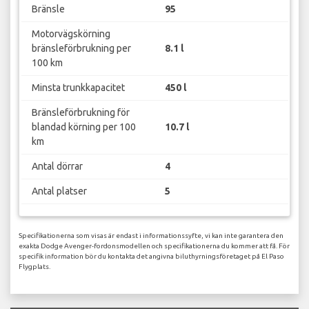
Bränsle
95
Motorvägskörning
bränsleförbrukning per
8.1 l
100 km
Minsta trunkkapacitet
450 l
Bränsleförbrukning för
blandad körning per 100
10.7 l
km
Antal dörrar
4
Antal platser
5
Specifikationerna som visas är endast i informationssyfte, vi kan inte garantera den
exakta Dodge Avenger-fordonsmodellen och specifikationerna du kommer att få. För
specifik information bör du kontakta det angivna biluthyrningsföretaget på El Paso
Flygplats.