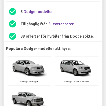
check_circle
3
Dodge-modeller
.
check_circle
Tillgänglig från
8 leverantörer
.
check_circle
38 offerter för hyrbilar från Dodge sökte.
Populära Dodge-modeller att hyra:
Dodge Avenger
Dodge Grand Caravan