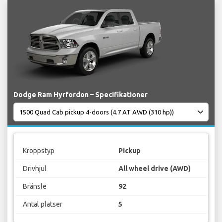
Dodge Ram Hyrfordon – Specifikationer
Kroppstyp
Pickup
Drivhjul
All wheel drive (AWD)
Bränsle
92
Antal platser
5