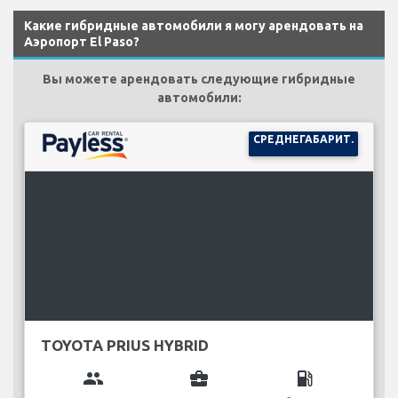
Какие гибридные автомобили я могу арендовать на
Аэропорт El Paso?
Вы можете арендовать следующие гибридные
автомобили:
СРЕДНЕГАБАРИТ.
TOYOTA PRIUS HYBRID
group
business_center
local_gas_station