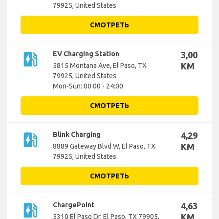
79925, United States
СМОТРЕТЬ
ev_station
EV Charging Station
3,00
KM
5815 Montana Ave, El Paso, TX
79925, United States
Mon-Sun: 00:00 - 24:00
СМОТРЕТЬ
ev_station
Blink Charging
4,29
KM
8889 Gateway Blvd W, El Paso, TX
79925, United States
СМОТРЕТЬ
ev_station
ChargePoint
4,63
KM
5310 El Paso Dr, El Paso, TX 79905,