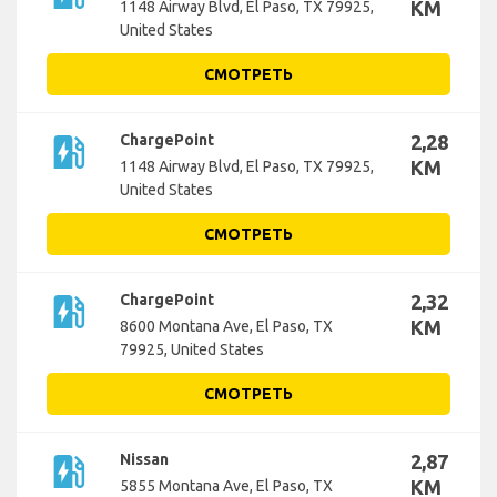
KM
1148 Airway Blvd, El Paso, TX 79925,
United States
СМОТРЕТЬ
ev_station
ChargePoint
2,28
KM
1148 Airway Blvd, El Paso, TX 79925,
United States
СМОТРЕТЬ
ev_station
ChargePoint
2,32
KM
8600 Montana Ave, El Paso, TX
79925, United States
СМОТРЕТЬ
ev_station
Nissan
2,87
KM
5855 Montana Ave, El Paso, TX