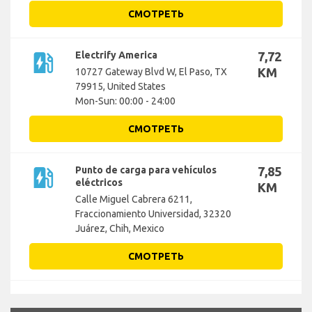
СМОТРЕТЬ
ev_station
Electrify America
7,72
KM
10727 Gateway Blvd W, El Paso, TX
79915, United States
Mon-Sun: 00:00 - 24:00
СМОТРЕТЬ
ev_station
Punto de carga para vehículos
7,85
eléctricos
KM
Calle Miguel Cabrera 6211,
Fraccionamiento Universidad, 32320
Juárez, Chih, Mexico
СМОТРЕТЬ