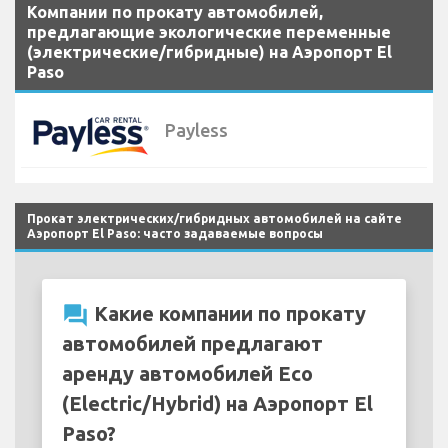
Компании по прокату автомобилей,
предлагающие экологические переменные
(электрические/гибридные) на Аэропорт El
Paso
Payless
Прокат электрических/гибридных автомобилей на сайте
Аэропорт El Paso: часто задаваемые вопросы
question_answer
Какие компании по прокату
автомобилей предлагают
аренду автомобилей Eco
(Electric/Hybrid) на Аэропорт El
Paso?