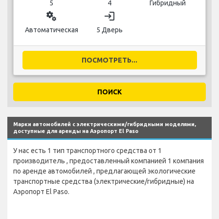
5
4
Гибридный
miscellaneous_services
login
Автоматическая
5 Дверь
ПОСМОТРЕТЬ...
ПОИСК
Марки автомобилей с электрическими/гибридными моделями,
доступные для аренды на Аэропорт El Paso
У нас есть 1 тип транспортного средства от 1
производитель , предоставленный компанией 1 компания
по аренде автомобилей , предлагающей экологические
транспортные средства (электрические/гибридные) на
Аэропорт El Paso.