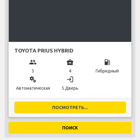
TOYOTA PRIUS HYBRID
group
business_center
local_gas_station
5
4
Гибридный
miscellaneous_services
login
Автоматическая
5 Дверь
ПОСМОТРЕТЬ...
ПОИСК