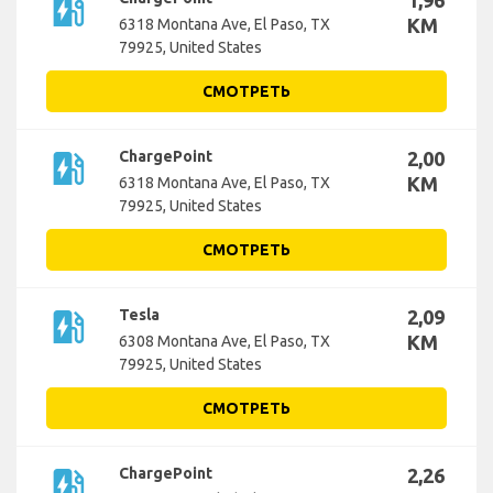
ev_station
1,96
KM
6318 Montana Ave, El Paso, TX
79925, United States
СМОТРЕТЬ
ev_station
ChargePoint
2,00
KM
6318 Montana Ave, El Paso, TX
79925, United States
СМОТРЕТЬ
ev_station
Tesla
2,09
KM
6308 Montana Ave, El Paso, TX
79925, United States
СМОТРЕТЬ
ev_station
ChargePoint
2,26