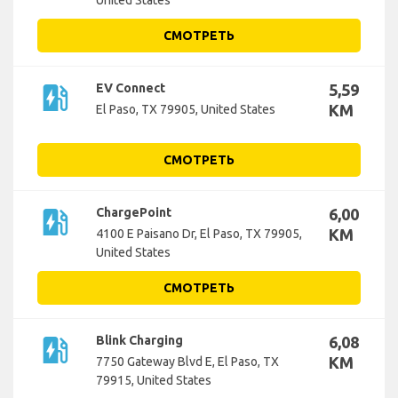
United States
СМОТРЕТЬ
ev_station
EV Connect
5,59
KM
El Paso, TX 79905, United States
СМОТРЕТЬ
ev_station
ChargePoint
6,00
KM
4100 E Paisano Dr, El Paso, TX 79905,
United States
СМОТРЕТЬ
ev_station
Blink Charging
6,08
KM
7750 Gateway Blvd E, El Paso, TX
79915, United States