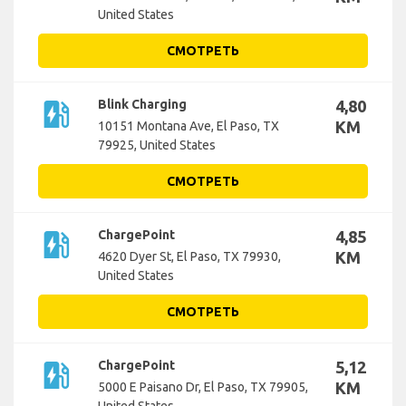
United States
СМОТРЕТЬ
ev_station
Blink Charging
4,80
KM
10151 Montana Ave, El Paso, TX
79925, United States
СМОТРЕТЬ
ev_station
ChargePoint
4,85
KM
4620 Dyer St, El Paso, TX 79930,
United States
СМОТРЕТЬ
ev_station
ChargePoint
5,12
KM
5000 E Paisano Dr, El Paso, TX 79905,