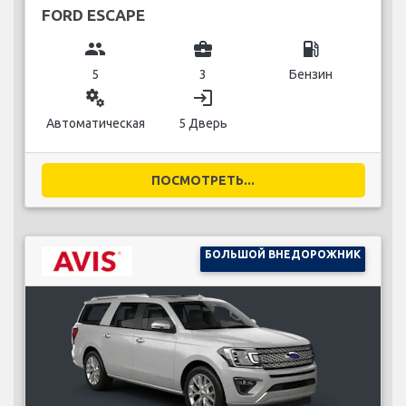
FORD ESCAPE
group
business_center
local_gas_station
5
3
Бензин
miscellaneous_services
login
Автоматическая
5 Дверь
ПОСМОТРЕТЬ...
БОЛЬШОЙ ВНЕДОРОЖНИК