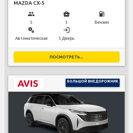
MAZDA CX-5
group
business_center
local_gas_station
5
3
Бензин
miscellaneous_services
login
Автоматическая
5 Дверь
ПОСМОТРЕТЬ...
БОЛЬШОЙ ВНЕДОРОЖНИК