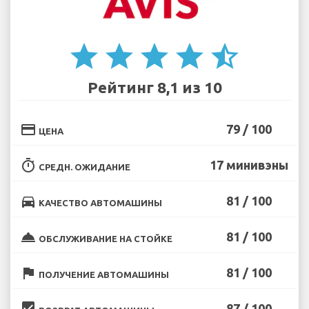
star
star
star
star
star_half
Рейтинг 8,1 из 10
credit_card
79 / 100
ЦЕНА
timer
17 минивэны
СРЕДН. ОЖИДАНИЕ
directions_car
81 / 100
КАЧЕСТВО АВТОМАШИНЫ
room_service
81 / 100
ОБСЛУЖИВАНИЕ НА СТОЙКЕ
flag
81 / 100
ПОЛУЧЕНИЕ АВТОМАШИНЫ
beenhere
87 / 100