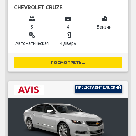
CHEVROLET CRUZE
group
business_center
local_gas_station
5
4
Бензин
miscellaneous_services
login
Автоматическая
4 Дверь
ПОСМОТРЕТЬ...
ПРЕДСТАВИТЕЛЬСКИЙ