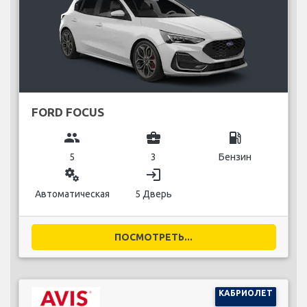
FORD FOCUS
group
business_center
local_gas_station
5
3
Бензин
miscellaneous_services
login
Автоматическая
5 Дверь
ПОСМОТРЕТЬ...
КАБРИОЛЕТ