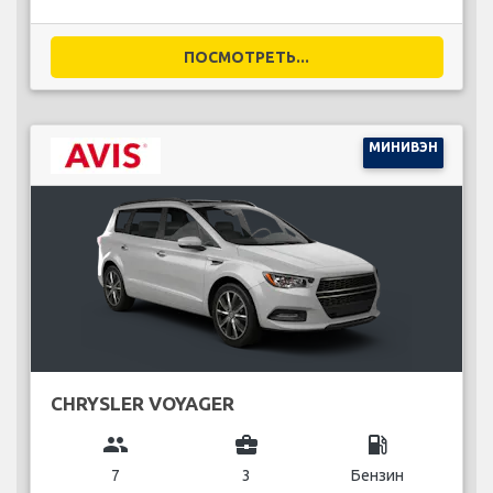
ПОСМОТРЕТЬ...
МИНИВЭН
CHRYSLER VOYAGER
group
business_center
local_gas_station
7
3
Бензин