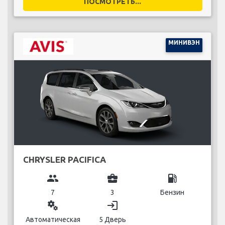
ПОСМОТРЕТЬ...
МИНИВЭН
CHRYSLER PACIFICA
group
business_center
local_gas_station
7
3
Бензин
miscellaneous_services
login
Автоматическая
5 Дверь