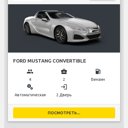
FORD MUSTANG CONVERTIBLE
group
business_center
local_gas_station
4
2
Бензин
miscellaneous_services
login
Автоматическая
2 Дверь
ПОСМОТРЕТЬ...