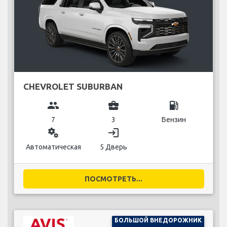
CHEVROLET SUBURBAN
group
business_center
local_gas_station
7
3
Бензин
miscellaneous_services
login
Автоматическая
5 Дверь
ПОСМОТРЕТЬ...
БОЛЬШОЙ ВНЕДОРОЖНИК