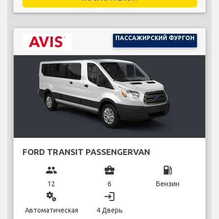
ПАССАЖИРСКИЙ ФУРГОН
FORD TRANSIT PASSENGERVAN
group
business_center
local_gas_station
12
6
Бензин
miscellaneous_services
login
Автоматическая
4 Дверь