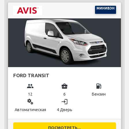
МИНИВЭН
FORD TRANSIT
group
business_center
local_gas_station
12
6
Бензин
miscellaneous_services
login
Автоматическая
4 Дверь
ПОСМОТРЕТЬ...