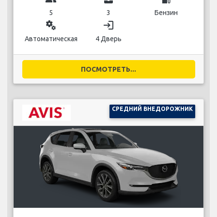
5
3
Бензин
miscellaneous_services
login
Автоматическая
4 Дверь
ПОСМОТРЕТЬ...
СРЕДНИЙ ВНЕДОРОЖНИК