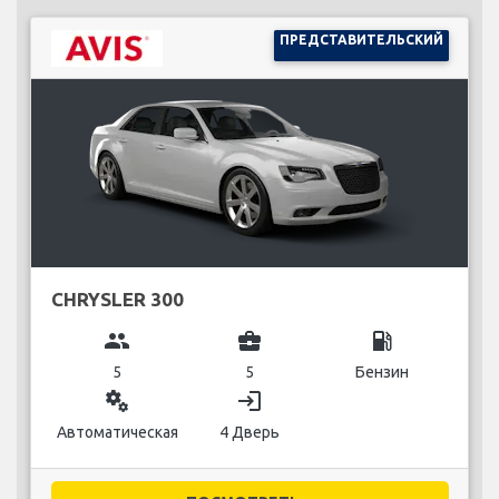
ПРЕДСТАВИТЕЛЬСКИЙ
CHRYSLER 300
group
business_center
local_gas_station
5
5
Бензин
miscellaneous_services
login
Автоматическая
4 Дверь