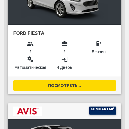
FORD FIESTA
group
business_center
local_gas_station
5
2
Бензин
miscellaneous_services
login
Автоматическая
4 Дверь
ПОСМОТРЕТЬ...
КОМПАКТЫЙ