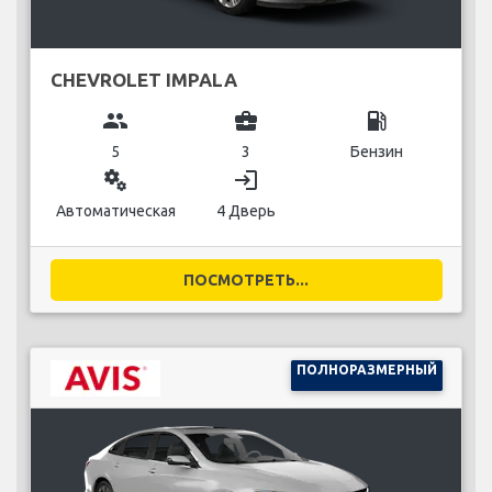
CHEVROLET IMPALA
group
business_center
local_gas_station
5
3
Бензин
miscellaneous_services
login
Автоматическая
4 Дверь
ПОСМОТРЕТЬ...
ПОЛНОРАЗМЕРНЫЙ