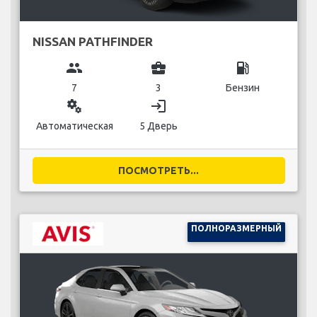
NISSAN PATHFINDER
group
business_center
local_gas_station
7
3
Бензин
miscellaneous_services
login
Автоматическая
5 Дверь
ПОСМОТРЕТЬ...
ПОЛНОРАЗМЕРНЫЙ