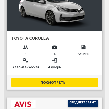
TOYOTA COROLLA
group
business_center
local_gas_station
5
4
Бензин
miscellaneous_services
login
Автоматическая
4 Дверь
ПОСМОТРЕТЬ...
СРЕДНЕГАБАРИТ.