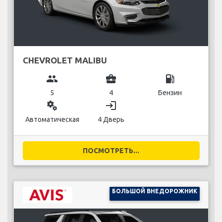
CHEVROLET MALIBU
group
business_center
local_gas_station
5
4
Бензин
miscellaneous_services
login
Автоматическая
4 Дверь
ПОСМОТРЕТЬ...
БОЛЬШОЙ ВНЕДОРОЖНИК