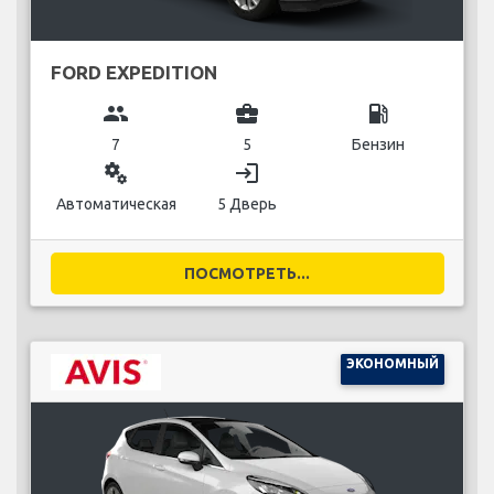
FORD EXPEDITION
group
business_center
local_gas_station
7
5
Бензин
miscellaneous_services
login
Автоматическая
5 Дверь
ПОСМОТРЕТЬ...
ЭКОНОМНЫЙ