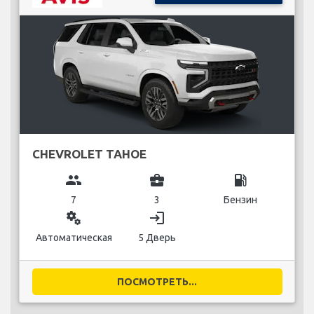
CHEVROLET TAHOE
group
business_center
local_gas_station
7
3
Бензин
miscellaneous_services
login
Автоматическая
5 Дверь
ПОСМОТРЕТЬ...