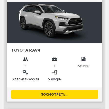
TOYOTA RAV4
group
business_center
local_gas_station
5
3
Бензин
miscellaneous_services
login
Автоматическая
5 Дверь
ПОСМОТРЕТЬ...