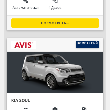
miscellaneous_services
login
Автоматическая
4 Дверь
ПОСМОТРЕТЬ...
КОМПАКТЫЙ
KIA SOUL
group
business_center
local_gas_station