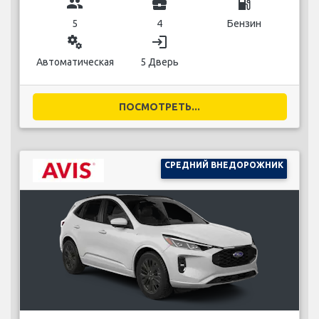
group
business_center
local_gas_station
5
4
Бензин
miscellaneous_services
login
Автоматическая
5 Дверь
ПОСМОТРЕТЬ...
СРЕДНИЙ ВНЕДОРОЖНИК