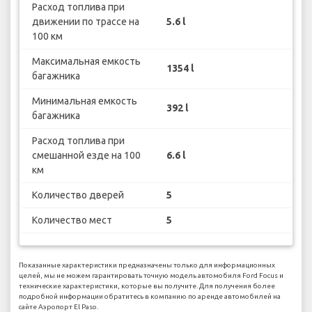
Расход топлива при
движении по трассе на
5.6 l
100 км
Максимальная емкость
1354 l
багажника
Минимальная емкость
392 l
багажника
Расход топлива при
смешанной езде на 100
6.6 l
км
Количество дверей
5
Количество мест
5
Показанные характеристики предназначены только для информационных
целей, мы не можем гарантировать точную модель автомобиля Ford Focus и
технические характеристики, которые вы получите. Для получения более
подробной информации обратитесь в компанию по аренде автомобилей на
сайте Аэропорт El Paso.