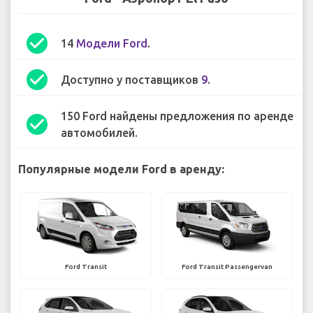
check_circle
14
Модели Ford
.
check_circle
Доступно у поставщиков
9
.
150 Ford найдены предложения по аренде
check_circle
автомобилей.
Популярные модели Ford в аренду:
Ford Transit
Ford Transit Passengervan