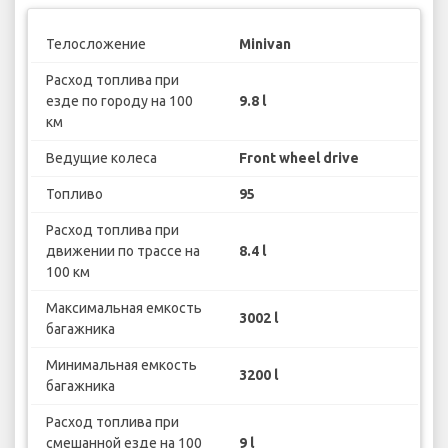
Телосложение
Minivan
Расход топлива при
езде по городу на 100
9.8 l
км
Ведущие колеса
Front wheel drive
Топливо
95
Расход топлива при
движении по трассе на
8.4 l
100 км
Максимальная емкость
3002 l
багажника
Минимальная емкость
3200 l
багажника
Расход топлива при
смешанной езде на 100
9 l