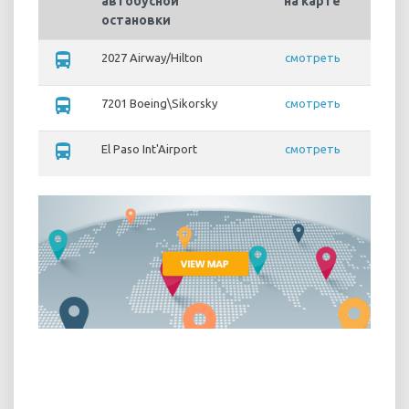
автобусной
на карте
остановки
directions_bus
2027 Airway/Hilton
смотреть
directions_bus
7201 Boeing\Sikorsky
смотреть
directions_bus
El Paso Int'Airport
смотреть