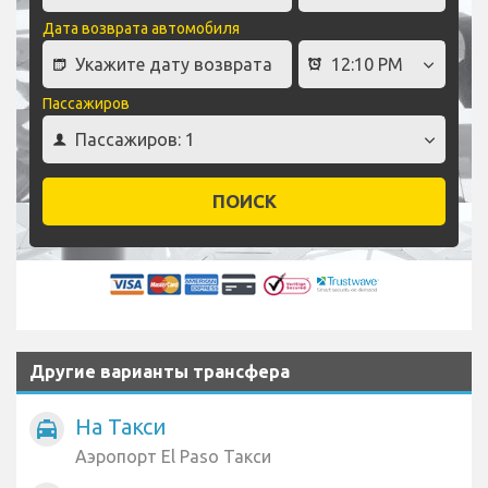
Дата возврата автомобиля
Пассажиров
ПОИСК
Другие варианты трансфера
На Такси
local_taxi
Аэропорт El Paso Такси