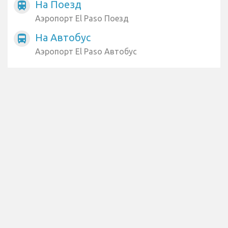
На Поезд
train
Аэропорт El Paso Поезд
На Автобус
directions_bus
Аэропорт El Paso Автобус