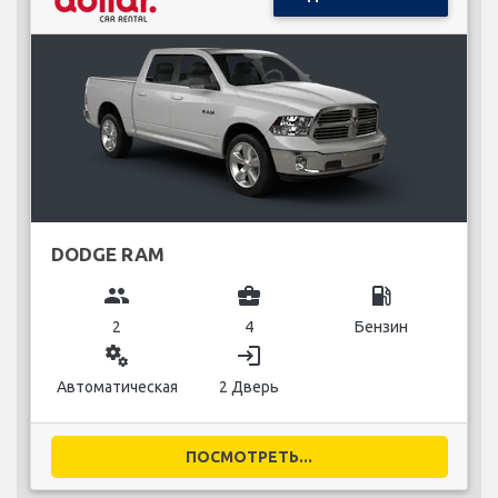
DODGE RAM
group
business_center
local_gas_station
2
4
Бензин
miscellaneous_services
login
Автоматическая
2 Дверь
ПОСМОТРЕТЬ...