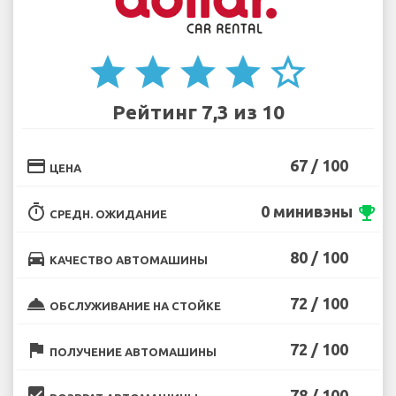
star
star
star
star
star_border
Рейтинг 7,3 из 10
credit_card
67 / 100
ЦЕНА
timer
0 минивэны
emoji_events
СРЕДН. ОЖИДАНИЕ
directions_car
80 / 100
КАЧЕСТВО АВТОМАШИНЫ
room_service
72 / 100
ОБСЛУЖИВАНИЕ НА СТОЙКЕ
flag
72 / 100
ПОЛУЧЕНИЕ АВТОМАШИНЫ
beenhere
78 / 100