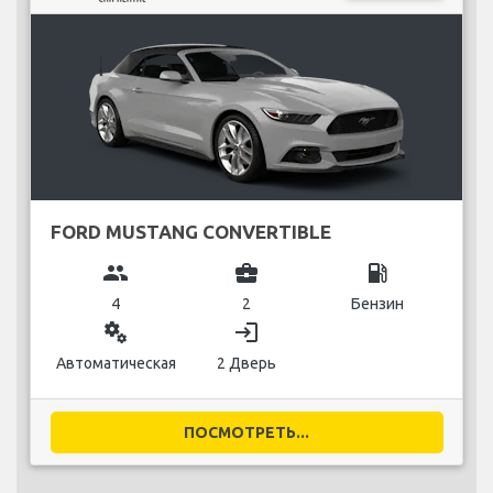
FORD MUSTANG CONVERTIBLE
group
business_center
local_gas_station
4
2
Бензин
miscellaneous_services
login
Автоматическая
2 Дверь
ПОСМОТРЕТЬ...