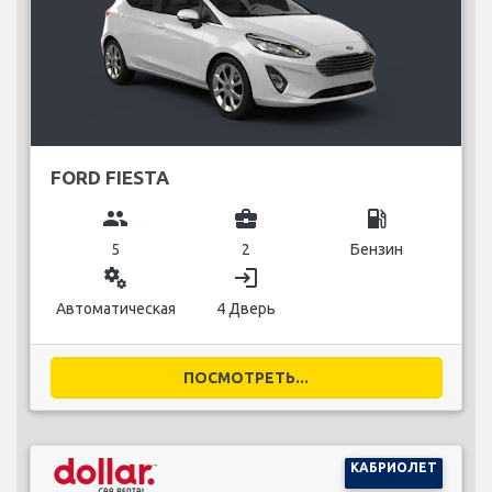
FORD FIESTA
group
business_center
local_gas_station
5
2
Бензин
miscellaneous_services
login
Автоматическая
4 Дверь
ПОСМОТРЕТЬ...
КАБРИОЛЕТ