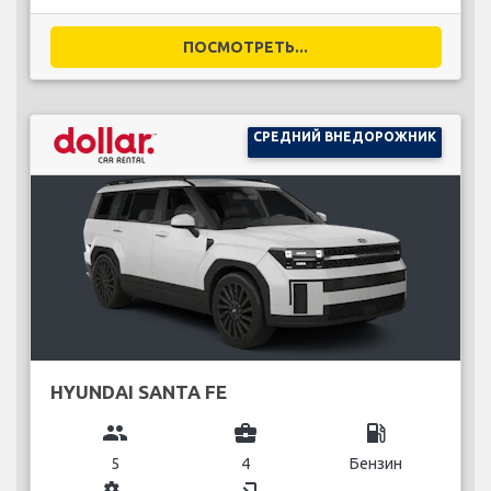
ПОСМОТРЕТЬ...
СРЕДНИЙ ВНЕДОРОЖНИК
HYUNDAI SANTA FE
group
business_center
local_gas_station
5
4
Бензин