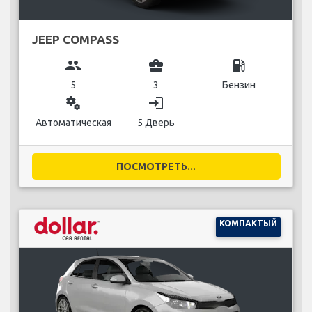
JEEP COMPASS
group
business_center
local_gas_station
5
3
Бензин
miscellaneous_services
login
Автоматическая
5 Дверь
ПОСМОТРЕТЬ...
КОМПАКТЫЙ