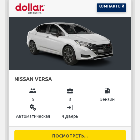
КОМПАКТЫЙ
NISSAN VERSA
group
business_center
local_gas_station
5
3
Бензин
miscellaneous_services
login
Автоматическая
4 Дверь
ПОСМОТРЕТЬ...