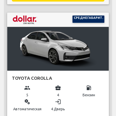
СРЕДНЕГАБАРИТ.
TOYOTA COROLLA
group
business_center
local_gas_station
5
4
Бензин
miscellaneous_services
login
Автоматическая
4 Дверь