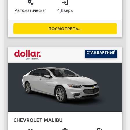
miscellaneous_services
login
Автоматическая
4 Дверь
ПОСМОТРЕТЬ...
СТАНДАРТНЫЙ
CHEVROLET MALIBU