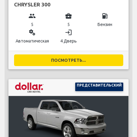
CHRYSLER 300
group
business_center
local_gas_station
5
5
Бензин
miscellaneous_services
login
Автоматическая
4 Дверь
ПОСМОТРЕТЬ...
ПРЕДСТАВИТЕЛЬСКИЙ