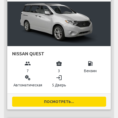
NISSAN QUEST
group
business_center
local_gas_station
7
3
Бензин
miscellaneous_services
login
Автоматическая
5 Дверь
ПОСМОТРЕТЬ...