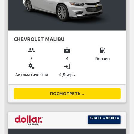
CHEVROLET MALIBU
group
business_center
local_gas_station
5
4
Бензин
miscellaneous_services
login
Автоматическая
4 Дверь
ПОСМОТРЕТЬ...
КЛАСС «ЛЮКС»