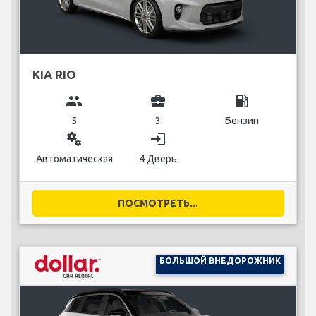
KIA RIO
group
business_center
local_gas_station
5
3
Бензин
miscellaneous_services
login
Автоматическая
4 Дверь
ПОСМОТРЕТЬ...
БОЛЬШОЙ ВНЕДОРОЖНИК