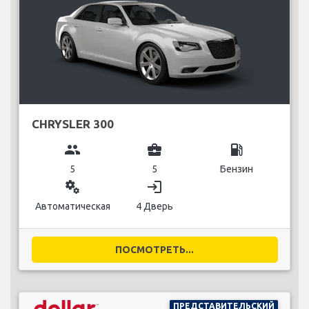
CHRYSLER 300
group
business_center
local_gas_station
5
5
Бензин
miscellaneous_services
login
Автоматическая
4 Дверь
ПОСМОТРЕТЬ...
ПРЕДСТАВИТЕЛЬСКИЙ