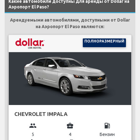
Какие автомобили доступны для аренды от Dollar на
Аэропорт El Paso?
Арендуемыми автомобилями, доступными от Dollar
на Аэропорт El Paso являются:
ПОЛНОРАЗМЕРНЫЙ
CHEVROLET IMPALA
group
business_center
local_gas_station
5
4
Бензин