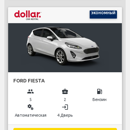
ЭКОНОМНЫЙ
FORD FIESTA
group
business_center
local_gas_station
5
2
Бензин
miscellaneous_services
login
Автоматическая
4 Дверь