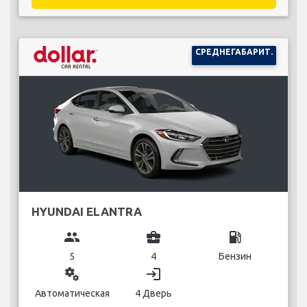
СРЕДНЕГАБАРИТ.
HYUNDAI ELANTRA
group
business_center
local_gas_station
5
4
Бензин
miscellaneous_services
login
Автоматическая
4 Дверь