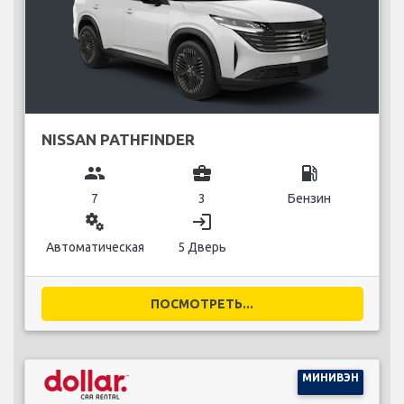
NISSAN PATHFINDER
group
business_center
local_gas_station
7
3
Бензин
miscellaneous_services
login
Автоматическая
5 Дверь
ПОСМОТРЕТЬ...
МИНИВЭН