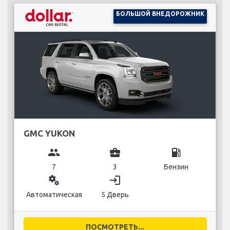
БОЛЬШОЙ ВНЕДОРОЖНИК
GMC YUKON
group
business_center
local_gas_station
7
3
Бензин
miscellaneous_services
login
Автоматическая
5 Дверь
ПОСМОТРЕТЬ...