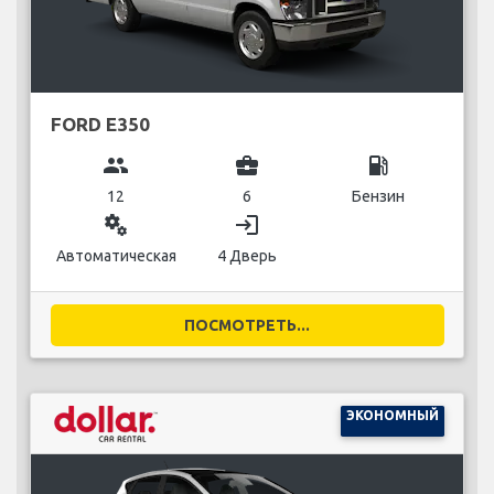
FORD E350
group
business_center
local_gas_station
12
6
Бензин
miscellaneous_services
login
Автоматическая
4 Дверь
ПОСМОТРЕТЬ...
ЭКОНОМНЫЙ