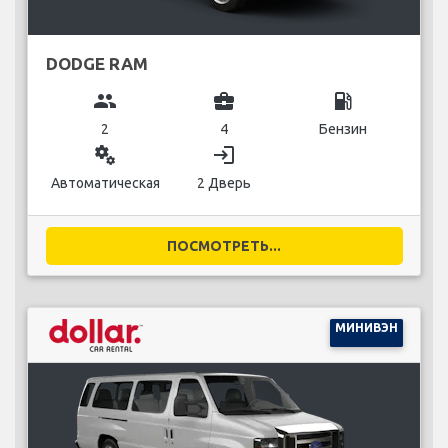
DODGE RAM
group
business_center
local_gas_station
2
4
Бензин
miscellaneous_services
login
Автоматическая
2 Дверь
ПОСМОТРЕТЬ...
МИНИВЭН