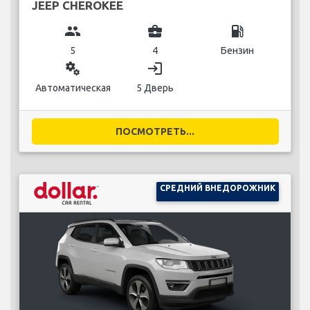
JEEP CHEROKEE
group
business_center
local_gas_station
5
4
Бензин
miscellaneous_services
login
Автоматическая
5 Дверь
ПОСМОТРЕТЬ...
СРЕДНИЙ ВНЕДОРОЖНИК