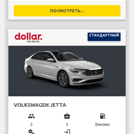
ПОСМОТРЕТЬ...
СТАНДАРТНЫЙ
VOLKSWAGEN JETTA
group
business_center
local_gas_station
5
3
Бензин
miscellaneous_services
login