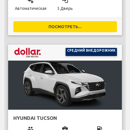
miscellaneous_services
login
Автоматическая
5 Дверь
ПОСМОТРЕТЬ...
СРЕДНИЙ ВНЕДОРОЖНИК
HYUNDAI TUCSON
group
business_center
local_gas_station